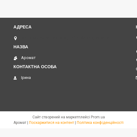
вул. Академіка Павлова, 120 А, Харків, Україна
Аромат
Ірина
Сайт створений на маркетплейсі
Prom.ua
Аромат |
Поскаржитися на контент
|
Політика конфіденційності