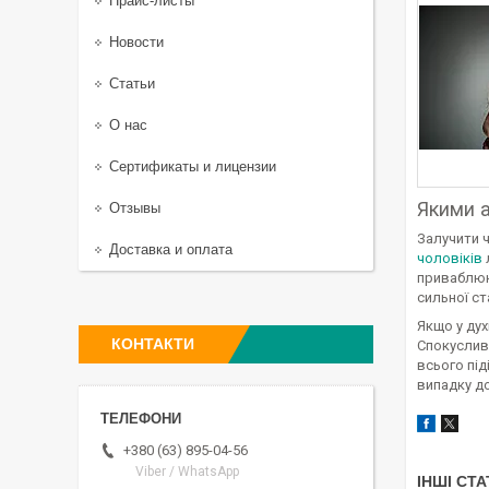
Прайс-листы
Новости
Статьи
О нас
Сертификаты и лицензии
Якими а
Отзывы
Залучити 
Доставка и оплата
чоловіків
приваблюют
сильної ста
Якщо у дух
КОНТАКТИ
Спокусливи
всього під
випадку д
+380 (63) 895-04-56
Viber / WhatsApp
ІНШІ СТА