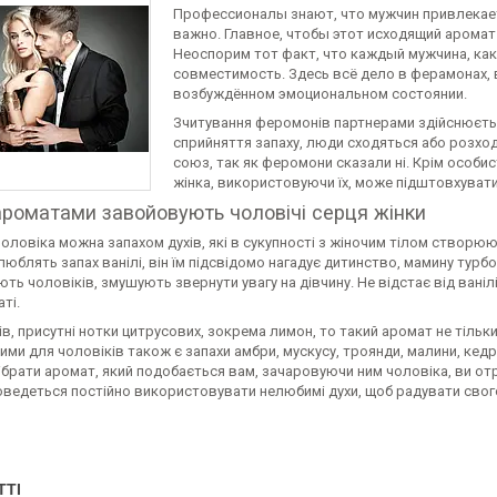
Профессионалы знают, что мужчин привлекает
важно. Главное, чтобы этот исходящий аромат
Неоспорим тот факт, что каждый мужчина, как 
совместимость. Здесь всё дело в ферамонах
возбуждённом эмоциональном состоянии.
Зчитування феромонів партнерами здійснюєтьс
сприйняття запаху, люди сходяться або розход
союз, так як феромони сказали ні. Крім особис
жінка, використовуючи їх, може підштовхувати
роматами завойовують чоловічі серця жінки
чоловіка можна запахом духів, які в сукупності з жіночим тілом створ
люблять запах ванілі, він їм підсвідомо нагадує дитинство, мамину турбо
ь чоловіків, змушують звернути увагу на дівчину. Не відстає від вані
ті.
ів, присутні нотки цитрусових, зокрема лимон, то такий аромат не тільк
ми для чоловіків також є запахи амбри, мускусу, троянди, малини, кед
ібрати аромат, який подобається вам, зачаровуючи ним чоловіка, ви отр
оведеться постійно використовувати нелюбимі духи, щоб радувати свог
ТТІ