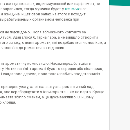
 в женщинах запах, индивидуальный или парфюмов, не
 понравился, тогда мужчина будет у
женских
ног.
и женщина, ищет свой запах, из этого и исходит
, вырабатываемых организмом человека при
я не підсвідомо. Після зближеного контакту за
яться. Здавалося б, гарна пара, а не вийшло створити
того запаху, є певні аромати, які подобаються чоловікам, а
 чоловіка до романтичних відносин.
юють ароматичну композицію. Насамперед більшість
ту. Нотки ванілі в ароматі будь то середня або післясмак,
лі і сандалове дерево, воно також вабить представників
и приверне увагу, але і налаштує на романтичний лад.
ра, але переборщувати з їх використанням не варто. Краще
имаєте збіг по смакам, а це дуже важливо. В іншому
о хлопця.