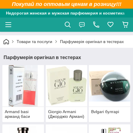
Покупай по оптовым ценам в розницу!!!
Недорогая женская и мужская парфюмерия и косметика
Товари та послуги
Парфумерія оригінал в тестерах
Парфумерія оригінал в тестерах
Armand basi
Giorgio Armani
Bvlgari булгарі
арманд баси
(Джорджіо Армані)