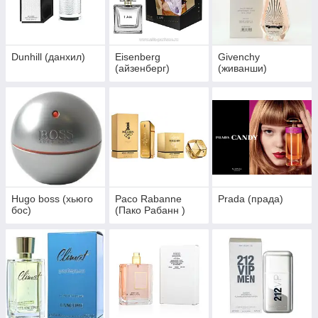
Dunhill (данхил)
Eisenberg
Givenchy
(айзенберг)
(живанши)
Hugo boss (хьюго
Paco Rabanne
Prada (прада)
бос)
(Пако Рабанн )