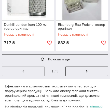
Dunhill London Icon 100 мл
Eisenberg Eau Fraiche тестер
тестер оригінал
оригінал
Немає в наявності
Немає в наявності
717
832
₴
₴
Показати ще
1
/ 3
Ефективним маркетинговим інструментом є тестери для
парфумерної продукції. Великого обсягу флакони містять
оригінальний аромат тієї чи іншої композиції, що дозволяє
всім покупцям відчути склад букета до покупки.
На відміну від продукції, призначеної для реалізації,
жіночий