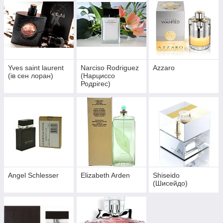
Yves saint laurent
Narciso Rodriguez
Azzaro
(ів сен лоран)
(Нарциссо
Родрігес)
Angel Schlesser
Elizabeth Arden
Shiseido
(Шисейдо)