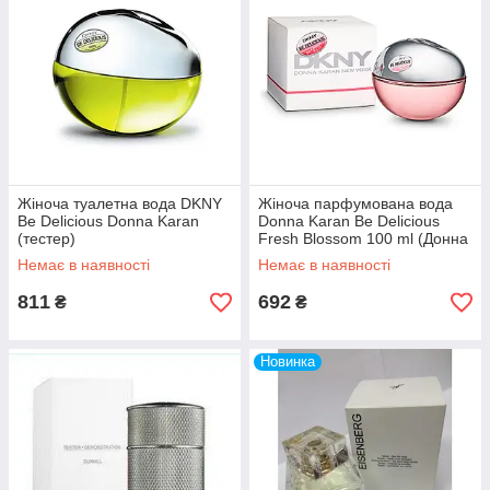
Жіноча туалетна вода DKNY
Жіноча парфумована вода
Be Delicious Donna Karan
Donna Karan Be Delicious
(тестер)
Fresh Blossom 100 ml (Донна
Каран Фреш Блоссом) тестер
Немає в наявності
Немає в наявності
811
692
₴
₴
Новинка