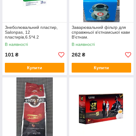
Знеболювальний пластир,
Заварювальний фільтр для
Salonpas, 12
справжньої в'єтнамської кави
пластирів,6.5*4.2
В'єтнам.
В наявності
В наявності
101
262
₴
₴
Купити
Купити