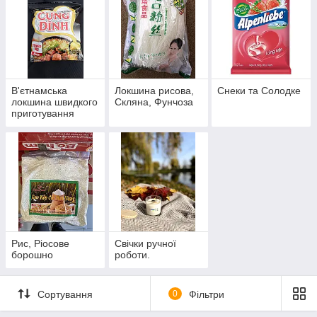
В'єтнамська
Локшина рисова,
Снеки та Солодке
локшина швидкого
Скляна, Фунчоза
приготування
Рис, Ріосове
Свічки ручної
борошно
роботи.
Сортування
0
Фільтри