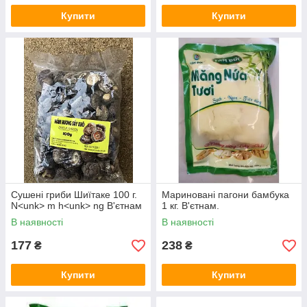
Купити
Купити
Сушені гриби Шиїтаке 100 г.
Мариновані пагони бамбука
N<unk> m h<unk> ng В'єтнам
1 кг. В'єтнам.
В наявності
В наявності
177
238
₴
₴
Купити
Купити