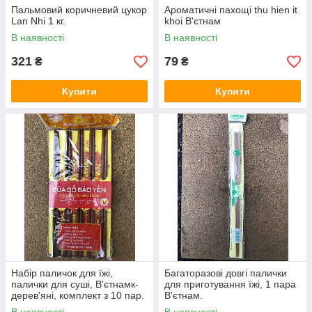
Пальмовий коричневий цукор
Ароматичні пахощі thu hien it
Lan Nhi 1 кг.
khoi В'єтнам
В наявності
В наявності
321
79
₴
₴
Купити
Купити
Набір паличок для їжі,
Багаторазові довгі палички
палички для суші, В'єтнамк-
для приготування їжі, 1 пара
дерев'яні, комплект з 10 пар.
В'єтнам.