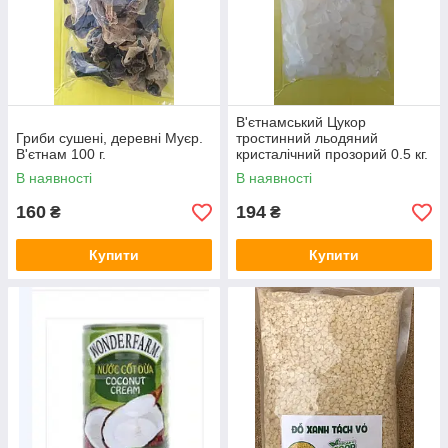
В'єтнамський Цукор
Гриби сушені, деревні Муєр.
тростинний льодяний
В'єтнам 100 г.
кристалічний прозорий 0.5 кг.
В наявності
В наявності
160
194
₴
₴
Купити
Купити