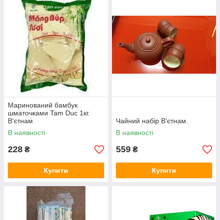
Маринований бамбук
шматочками Tam Duc 1кг.
В'єтнам
Чайний набір В'єтнам.
В наявності
В наявності
228
559
₴
₴
Купити
Купити