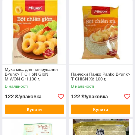
Мука мікс для панірування
B<unk> T CHIöN GIöN
Панчохи Панко Panko B<unk>
MIWON G÷I 100 г,
T CHIßN Xö 100 г,
В наявності
В наявності
122
122
₴/упаковка
₴/упаковка
Купити
Купити