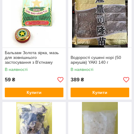
Бальзам Золота зірка, мазь
для зовнішнього
Водорості сушені норі (50
застосування з В'єтнаму
аркушів) YAKI 140 г
В наявності
В наявності
59
389
₴
₴
Купити
Купити