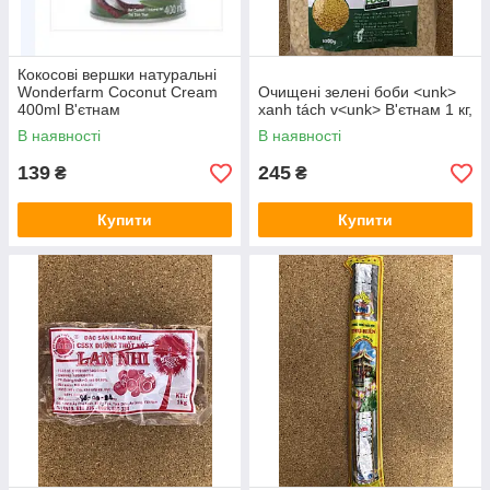
Кокосові вершки натуральні
Wonderfarm Coconut Cream
Очищені зелені боби <unk>
400ml В'єтнам
xanh tách v<unk> В'єтнам 1 кг,
В наявності
В наявності
139
245
₴
₴
Купити
Купити