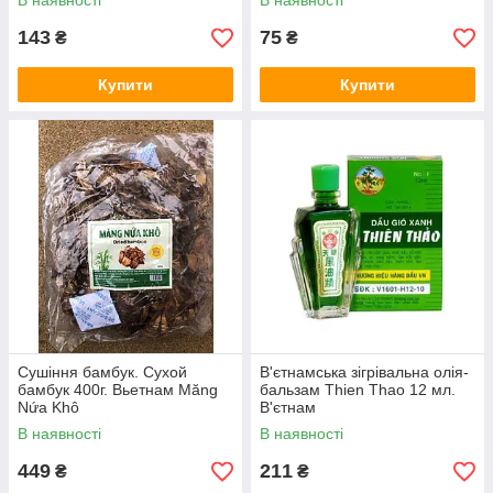
В наявності
В наявності
143
75
₴
₴
Купити
Купити
Сушіння бамбук. Сухой
В'єтнамська зігрівальна олія-
бамбук 400г. Вьетнам Măng
бальзам Thien Thao 12 мл.
Nứa Khô
В'єтнам
В наявності
В наявності
449
211
₴
₴