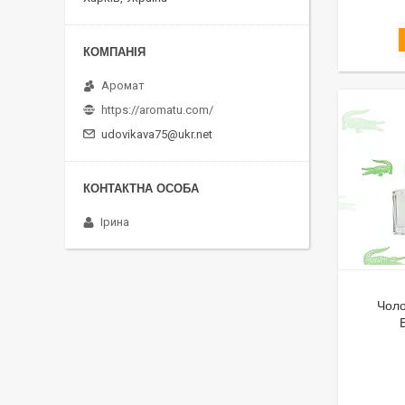
Аромат
https://aromatu.com/
udovikava75@ukr.net
Ірина
Чоло