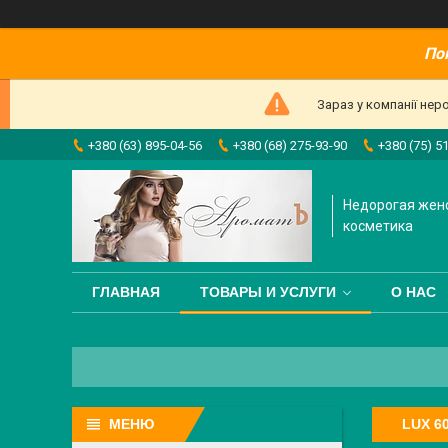
По
Зараз у компанії нер
+380 (63) 895-04-56
+380 (68) 275-93-90
+380 (75) 5
Недорогая жен
косметика
ГЛАВНАЯ
ТОВАРЫ И УСЛУГИ
О НАС
LUX 6