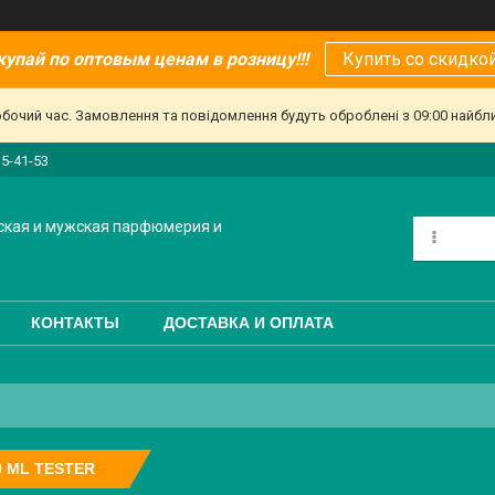
купай по оптовым ценам в розницу!!!
Купить со скидкой
обочий час. Замовлення та повідомлення будуть оброблені з 09:00 найбл
15-41-53
ская и мужская парфюмерия и
КОНТАКТЫ
ДОСТАВКА И ОПЛАТА
0 ML TESTER