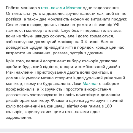
Робити манікюр з
гель-лаками Maxmar
одне задоволення.
Оптимальна густота дозволяє зручно нанести лак, щоб він не
розтікся, а також дає можливість економно витрачати продукт.
Сохне лак швидко, досить тільки потримати нігтики під УФ
лампою, і манікюр готовий. Існує безліч переваг гель-лаків,
вони не тільки швидко сохнуть, але і довго тримаються,
забезпечуючи доглянутий манікюр на 3-4 тижні. Вам не
доведеться щодня приводити нігті в порядок, краще цей час
витратити на навчання, розвага, зустріч з друзями.
Крім того, великий асортимент вибору кольорів дозволяє
зробити будь-який відтінок, створити комбінований дизайн.
Різні наклейки і пристосування дають волю фантазії, в
домашніх умовах можна створити індивідуальний унікальний
манікюр, якому не буде аналогів. Лаки
Maxmar
є вибором
професіоналів, а їх зручність і простота використання
дозволяють застосовувати їх навіть початківцям домашнім
дизайнерам манікюру. Флакони щіточки дуже зручні, точний
колір позначений на кришечці, відтіняюча гамма з 180
кольорів, користуватися цими гель-лаками одне
задоволення.