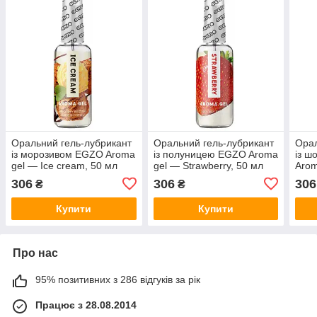
Оральний гель-лубрикант
Оральний гель-лубрикант
Орал
із морозивом EGZO Aroma
із полуницею EGZO Aroma
із 
gel — Ice cream, 50 мл
gel — Strawberry, 50 мл
Arom
мл
306
306
306
₴
₴
Купити
Купити
Про нас
95% позитивних з 286 відгуків за рік
Працює з 28.08.2014