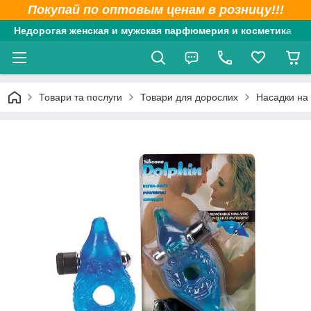
Покупай по оптовым ценам в розницу!!!
Недорогая женская и мужская парфюмерия и косметика
Товари та послуги
Товари для дорослих
Насадки на 