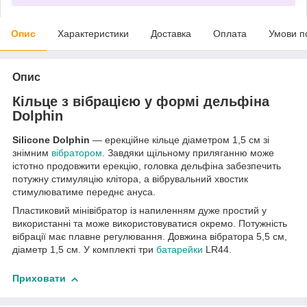
Опис
Характеристики
Доставка
Оплата
Умови п
Опис
Кільце з вібрацією у формі дельфіна
Dolphin
Silicone Dolphin
— ерекційне кільце діаметром 1,5 см зі
знімним
вібратором
. Завдяки щільному приляганню може
істотно продовжити ерекцію, головка дельфіна забезпечить
потужну стимуляцію клітора, а вібрувальний хвостик
стимулюватиме переднє ануса.
Пластиковий мінівібратор із напиленням дуже простий у
використанні та може використовуватися окремо. Потужність
вібрації має плавне регулювання. Довжина вібратора 5,5 см,
діаметр 1,5 см. У комплекті три
батарейки
LR44.
Приховати