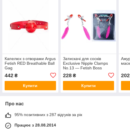
Капелюх з отворами Argus
Затискачі для сосків
Ажур
Fetish RED Breathable Ball
Exclusive Nipple Clamps
маск
Gag
No.13 — Fetish Boss
Series
442
228
202
₴
₴
Купити
Купити
Про нас
95% позитивних з 287 відгуків за рік
Працює з 28.08.2014