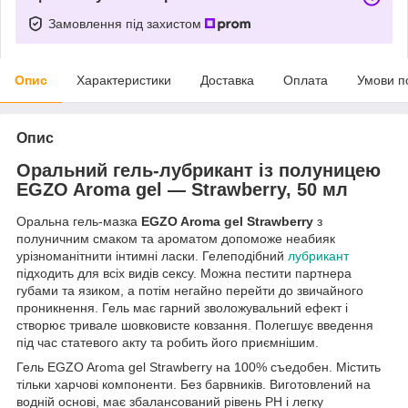
Замовлення під захистом
Опис
Характеристики
Доставка
Оплата
Умови п
Опис
Оральний гель-лубрикант із полуницею
EGZO Aroma gel — Strawberry, 50 мл
Оральна гель-мазка
EGZO Aroma gel Strawberry
з
полуничним смаком та ароматом допоможе неабияк
урізноманітнити інтимні ласки. Гелеподібний
лубрикант
підходить для всіх видів сексу. Можна пестити партнера
губами та язиком, а потім негайно перейти до звичайного
проникнення. Гель має гарний зволожувальний ефект і
створює тривале шовковисте ковзання. Полегшує введення
під час статевого акту та робить його приємнішим.
Гель EGZO Aroma gel Strawberry на 100% съедобен. Містить
тільки харчові компоненти. Без барвників. Виготовлений на
водній основі, має збалансований рівень PH і легку