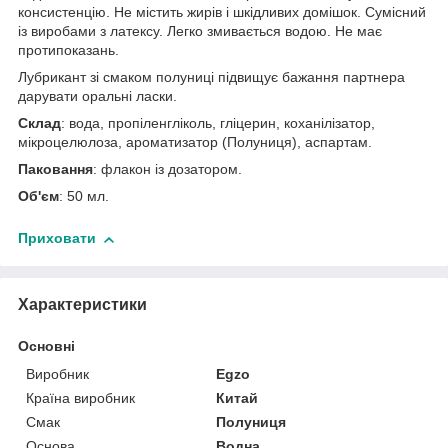
консистенцію. Не містить жирів і шкідливих домішок. Сумісний
із виробами з латексу. Легко змивається водою. Не має
протипоказань.
Лубрикант зі смаком полуниці підвищує бажання партнера
дарувати оральні ласки.
Склад
: вода, пропіленгліколь, гліцерин, коханілізатор,
мікроцелюлоза, ароматизатор (Полуниця), аспартам.
Паковання
: флакон із дозатором.
Об'єм
: 50 мл.
Приховати
Характеристики
Основні
Виробник
Egzo
Країна виробник
Китай
Смак
Полуниця
Основа
Водна