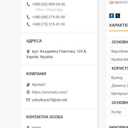
Це просто 
+380 (63) 895-04-56
Viber / WhatsApp
+380 (68) 275-93-90
+380 (75) 515-41-53
ХАРАКТЕ
ОСНОВН
Виробни
вул. Академіка Павлова, 120 А,
Харків, Україна
Країна в
КОРИСТ
Бренд
Аромат
Діаметр 
https://aromatu.com/
Матеріал
udovikava75@ukr.net
ОСНОВН
Колір
ІНФОРМА
Ірина