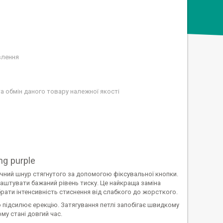
влення
а обмін даного товару належної якості
ng purple
тичний шнур стягнутого за допомогою фіксувальної кнопки.
лаштувати бажаний рівень тиску. Це найкраща заміна
рати інтенсивність стиснення від слабкого до жорсткого.
 підсилює ерекцію. Затягування петлі запобігає швидкому
му стані довгий час.