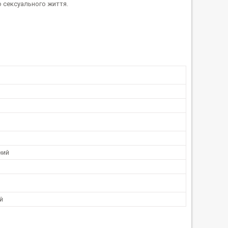
о сексуального життя.
ний
й