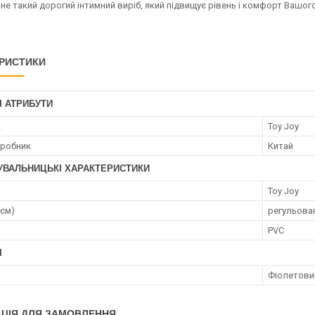
не такий дорогий інтимний виріб, який підвищує рівень і комфорт Вашог
РИСТИКИ
І АТРИБУТИ
к
Toy Joy
иробник
Китай
УВАЛЬНИЦЬКІ ХАРАКТЕРИСТИКИ
Toy Joy
(см)
регульова
PVC
І
Фіолетови
ЦІЯ ДЛЯ ЗАМОВЛЕННЯ