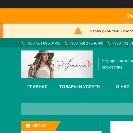
По
Зараз у компанії нероб
+380 (63) 895-04-56
+380 (68) 275-93-90
+380 (75) 5
Недорогая жен
косметика
ГЛАВНАЯ
ТОВАРЫ И УСЛУГИ
О НАС