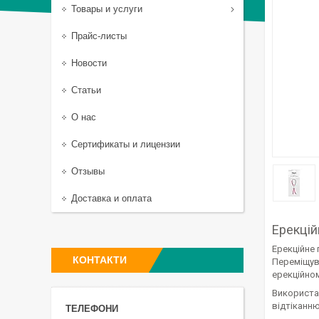
Товары и услуги
Прайс-листы
Новости
Статьи
О нас
Сертификаты и лицензии
Отзывы
Доставка и оплата
Ерекцій
Ерекційне 
КОНТАКТИ
Переміщува
ерекційном
Використан
відтіканню