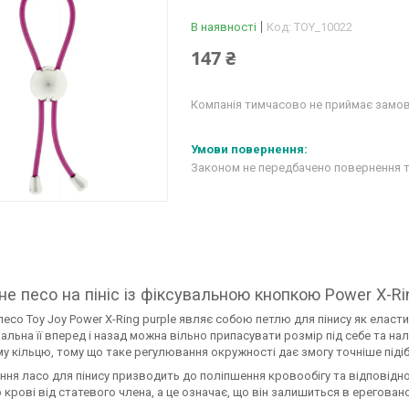
В наявності
Код:
TOY_10022
147 ₴
Компанія тимчасово не приймає замо
Законом не передбачено повернення т
не песо на пініс із фіксувальною кнопкою Power X-Ri
песо Toy Joy Power X-Ring purple являє собою петлю для пінису як елас
льна її вперед і назад можна вільно припасувати розмір під себе та на
у кільцю, тому що таке регулювання окружності дає змогу точніше підіб
ня ласо для пінису призводить до поліпшення кровообігу та відповідно
 крові від статевого члена, а це означає, що він залишиться в ереговано