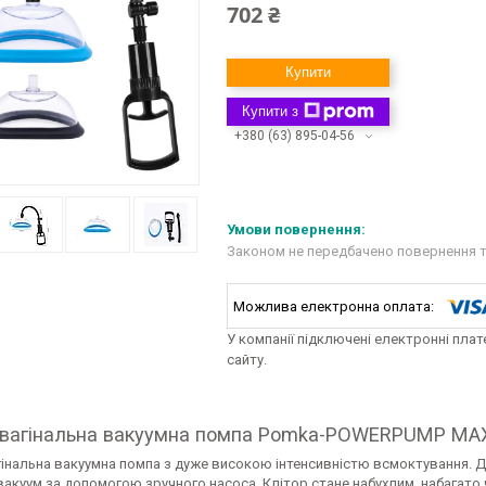
702 ₴
Купити
Купити з
+380 (63) 895-04-56
Законом не передбачено повернення т
У компанії підключені електронні пла
сайту.
 вагінальна вакуумна помпа Pomka-POWERPUMP MAX 
інальна вакуумна помпа з дуже високою інтенсивністю всмоктування. До
вакуум за допомогою зручного насоса. Клітор стане набухлим, набагато