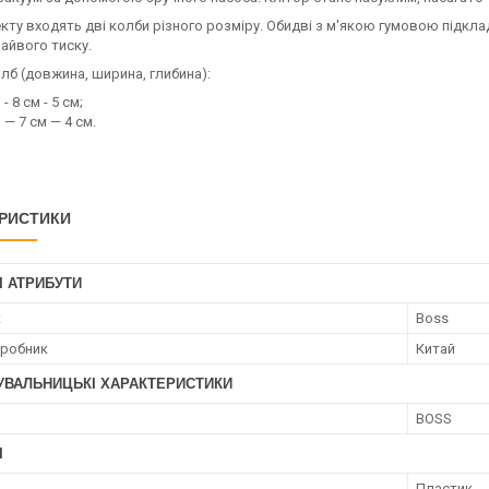
ту входять дві колби різного розміру. Обидві з м'якою гумовою підкла
айвого тиску.
лб (довжина, ширина, глибина):
 - 8 см - 5 см;
 — 7 см — 4 см.
РИСТИКИ
І АТРИБУТИ
к
Boss
иробник
Китай
УВАЛЬНИЦЬКІ ХАРАКТЕРИСТИКИ
BOSS
І
Пластик