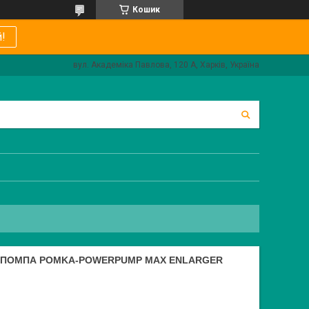
Кошик
!
вул. Академіка Павлова, 120 А, Харків, Україна
А ПОМПА POMKA-POWERPUMP MAX ENLARGER