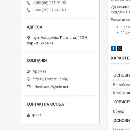
+380 (68) 275-93-90
До комплек
+380 (75) 515-41-53
скидання з
Розміри ко
13 см
11 см
вул. Академіка Павлова, 120 А,
Харків, Україна
ХАРАКТЕ
Аромат
ОСНОВН
https://aromatu.com/
Виробни
udovikava75@ukr.net
Країна в
КОРИСТ
Бренд
Ірина
ОСНОВН
Матеріал