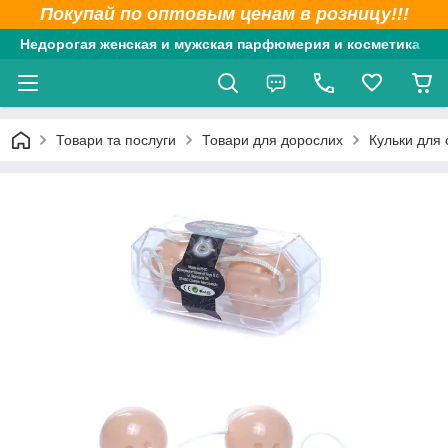
Покупай по оптовым ценам в розницу!!!
Недорогая женская и мужская парфюмерия и косметика
Товари та послуги
Товари для дорослих
Кульки для 