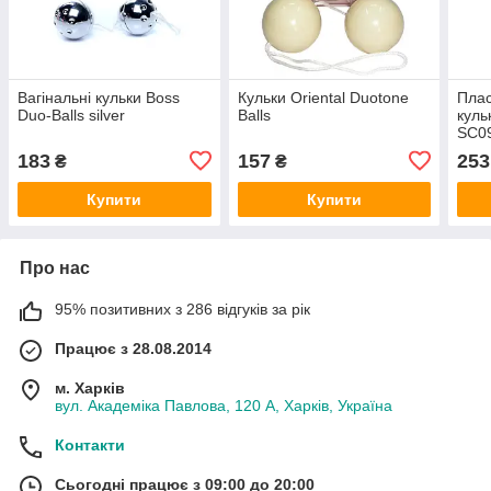
Вагінальні кульки Boss
Кульки Oriental Duotone
Плас
Duo-Balls silver
Balls
куль
SC0
183
157
253
₴
₴
Купити
Купити
Про нас
95% позитивних з 286 відгуків за рік
Працює з 28.08.2014
м. Харків
вул. Академіка Павлова, 120 А, Харків, Україна
Контакти
Сьогодні працює з 09:00 до 20:00