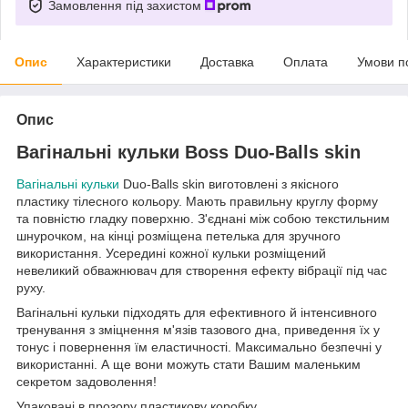
Замовлення під захистом
Опис
Характеристики
Доставка
Оплата
Умови п
Опис
Вагінальні кульки Boss Duo-Balls skin
Вагінальні кульки
Duo-Balls skin виготовлені з якісного
пластику тілесного кольору. Мають правильну круглу форму
та повністю гладку поверхню. З'єднані між собою текстильним
шнурочком, на кінці розміщена петелька для зручного
використання. Усередині кожної кульки розміщений
невеликий обважнювач для створення ефекту вібрації під час
руху.
Вагінальні кульки підходять для ефективного й інтенсивного
тренування з зміцнення м'язів тазового дна, приведення їх у
тонус і повернення їм еластичності. Максимально безпечні у
використанні. А ще вони можуть стати Вашим маленьким
секретом задоволення!
Упаковані в прозору пластикову коробку.