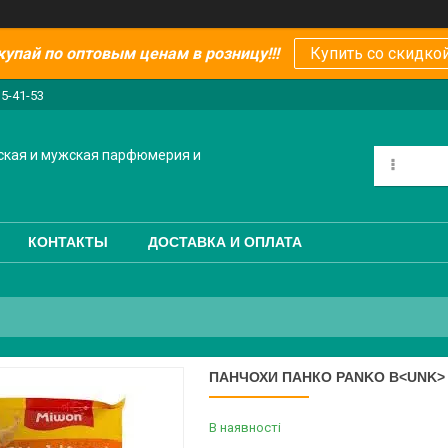
купай по оптовым ценам в розницу!!!
Купить со скидкой
15-41-53
ская и мужская парфюмерия и
КОНТАКТЫ
ДОСТАВКА И ОПЛАТА
ПАНЧОХИ ПАНКО PANKO B<UNK> T 
В наявності