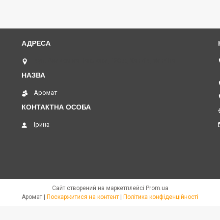
вул. Академіка Павлова, 120 А, Харків, Україна
Аромат
Ірина
Сайт створений на маркетплейсі
Prom.ua
Аромат |
Поскаржитися на контент
|
Політика конфіденційності