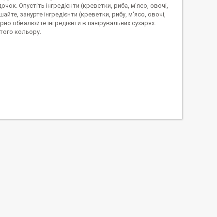
к. Опустіть інгредієнти (креветки, риба, м'ясо, овочі,
те, занурте інгредієнти (креветки, рибу, м'ясо, овочі,
омірно обвалюйте інгредієнти в панірувальних сухарях.
того кольору.