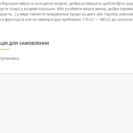
борошно мівон із холодною водою, добре розмішати, щоб не було грудочо
укти тощо) у водний порошок. Або розбийте яйця в миску, добре перемішай
фрукти,...) у яйце. Насипте панірувальні сухарі на деко або тарілку, рівн
у фритюрі в олії за температури приблизно 170 oC — 180 oC до золотис
ЦІЯ ДЛЯ ЗАМОВЛЕННЯ
₴/упаковка