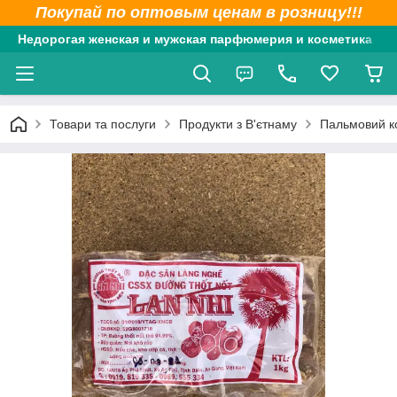
Покупай по оптовым ценам в розницу!!!
Недорогая женская и мужская парфюмерия и косметика
Товари та послуги
Продукти з В'єтнаму
Пальмовий ко