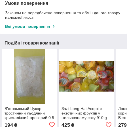
Умови повернення
Законом не передбачено повернення та обмін даного товару
належної якості
Всі умови повернення
Подібні товари компанії
В'єтнамський Цукор
Залі Long Hai Асорті з
Лок
тростинний льодяний
екзотичних фруктів у
кор
кристалічний прозорий 0.5
жельованому соку 910 g
В'єт
кг.
В'єтнамам.
194
425
279
₴
₴