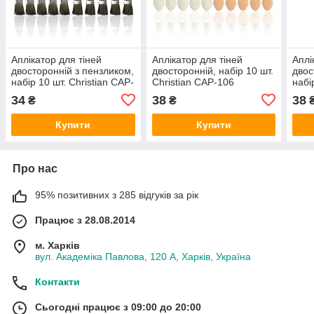
Аплікатор для тіней
Аплікатор для тіней
Аплі
двосторонній з пензликом,
двосторонній, набір 10 шт.
двос
набір 10 шт. Christian CAP-
Christian CAP-106
набі
103
107
34
38
38
₴
₴
Купити
Купити
Про нас
95% позитивних з 285 відгуків за рік
Працює з 28.08.2014
м. Харків
вул. Академіка Павлова, 120 А, Харків, Україна
Контакти
Сьогодні працює з 09:00 до 20:00