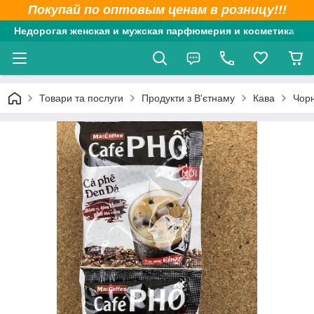
Покупай по оптовым ценам в розницу!!!
Недорогая женская и мужская парфюмерия и косметика
Товари та послуги
Продукти з В'єтнаму
Кава
Чорн