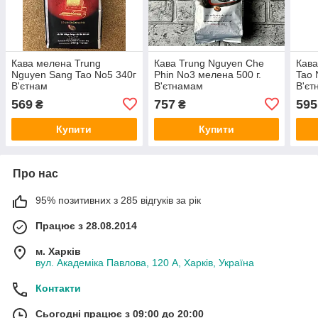
Кава мелена Trung
Кава Trung Nguyen Che
Кава
Nguyen Sang Tao No5 340г
Phin No3 мелена 500 г.
Tao 
В'єтнам
В'єтнамам
В'єт
569
757
595
₴
₴
Купити
Купити
Про нас
95% позитивних з 285 відгуків за рік
Працює з 28.08.2014
м. Харків
вул. Академіка Павлова, 120 А, Харків, Україна
Контакти
Сьогодні працює з 09:00 до 20:00