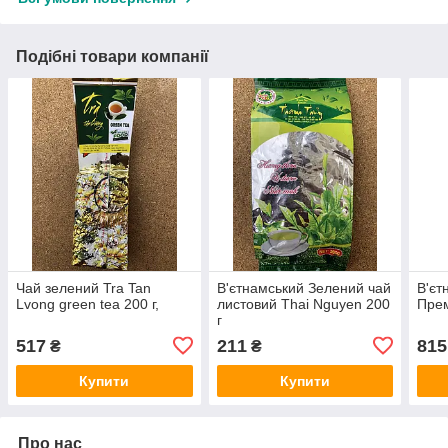
Подібні товари компанії
Чай зелений Tra Tan
В'єтнамський Зелений чай
В'єт
Lvong green tea 200 г,
листовий Thai Nguyen 200
Прем
г
517
211
815
₴
₴
Купити
Купити
Про нас