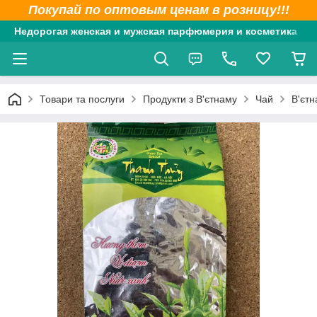
Покупай по оптовым ценам в розницу!!!
Недорогая женская и мужская парфюмерия и косметика
Товари та послуги
Продукти з В'єтнаму
Чай
В'єтн