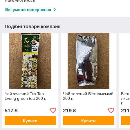
належної якості
Всі умови повернення
Подібні товари компанії
Чай зелений Tra Tan
Чай зелений В'єтнамський
В'єт
Lvong green tea 200 г,
200 г.
лист
г
517
219
211
₴
₴
Купити
Купити