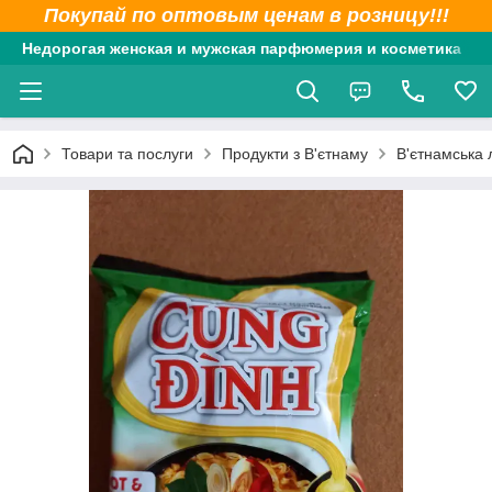
Покупай по оптовым ценам в розницу!!!
Недорогая женская и мужская парфюмерия и косметика
Товари та послуги
Продукти з В'єтнаму
В'єтнамська