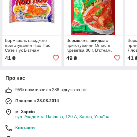
Вермішель швидкого
Вермішель швидкого
Верм
приготування Hao Hao
приготування Omachi
приг
Сате Лук В'єтнам.
Креветка 80 г. В'єтнам.
Ялов
41
49
41
₴
₴
Про нас
95% позитивних з 286 відгуків за рік
Працює з 28.08.2014
м. Харків
вул. Академіка Павлова, 120 А, Харків, Україна
Контакти