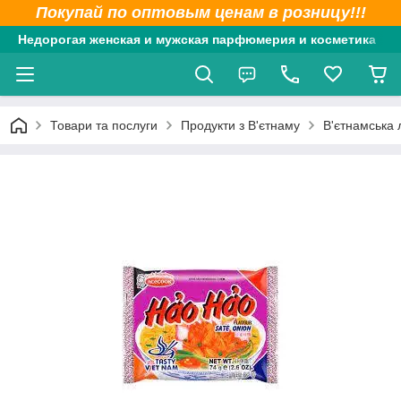
Покупай по оптовым ценам в розницу!!!
Недорогая женская и мужская парфюмерия и косметика
Товари та послуги
Продукти з В'єтнаму
В'єтнамська