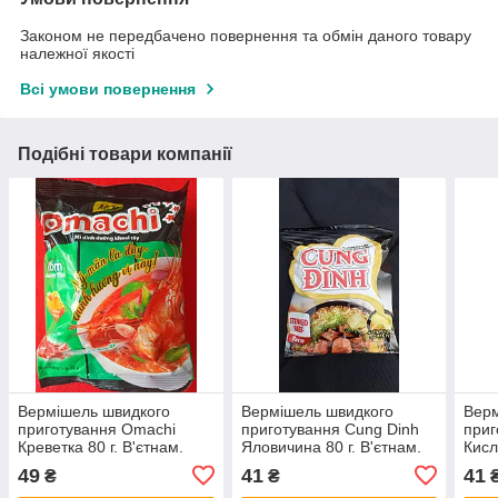
Законом не передбачено повернення та обмін даного товару
належної якості
Всі умови повернення
Подібні товари компанії
Вермішель швидкого
Вермішель швидкого
Верм
приготування Omachi
приготування Cung Dinh
приг
Креветка 80 г. В'єтнам.
Яловичина 80 г. В'єтнам.
Кисл
49
41
41
₴
₴