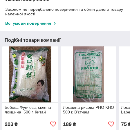
Законом не передбачено повернення та обмін даного товару
належної якості
Всі умови повернення
Подібні товари компанії
Бобова Фунчоза, скляна
Локшина рисова PHO KHO
Локш
локшина 500 г. Китай
500 г. В'єтнам
Labe
203
189
75
₴
₴