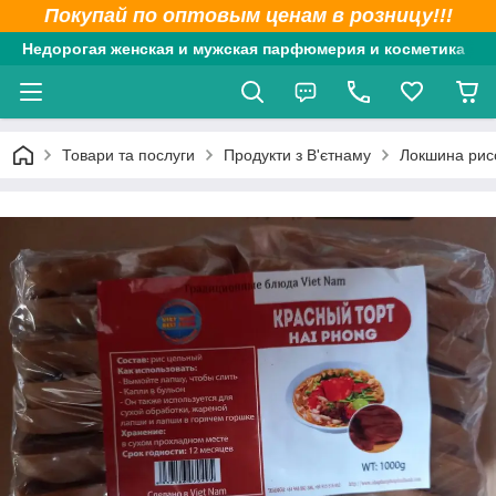
Покупай по оптовым ценам в розницу!!!
Недорогая женская и мужская парфюмерия и косметика
Товари та послуги
Продукти з В'єтнаму
Локшина рис