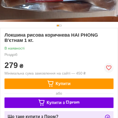
Локшина рисова коричнева HAI PHONG
В'єтнам 1 кг.
В наявності
Роздріб
279
₴
Мінімальна сума замовлення на сайті — 450 ₴
Купити
або
Купити з
Що таке купити з Пром?