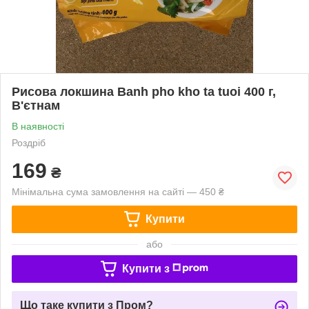
Рисова локшина Banh pho kho ta tuoi 400 г,
В'єтнам
В наявності
Роздріб
169
₴
Мінімальна сума замовлення на сайті — 450 ₴
Купити
або
Купити з
Що таке купити з Пром?