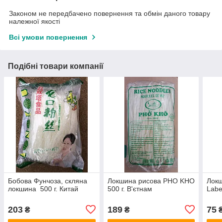
Законом не передбачено повернення та обмін даного товару
належної якості
Всі умови повернення
Подібні товари компанії
Бобова Фунчоза, скляна
Локшина рисова PHO KHO
Локш
локшина 500 г. Китай
500 г. В'єтнам
Labe
203
189
75
₴
₴