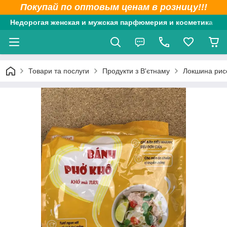
Покупай по оптовым ценам в розницу!!!
Недорогая женская и мужская парфюмерия и косметика
Товари та послуги
Продукти з В'єтнаму
Локшина рис