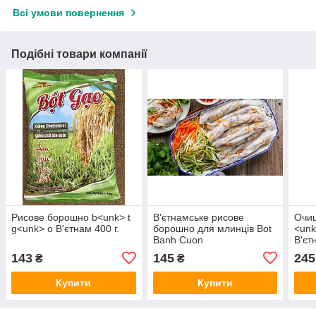
Всі умови повернення
Подібні товари компанії
Рисове борошно b<unk> t
В'єтнамське рисове
Очищ
g<unk> o В'єтнам 400 г.
борошно для млинців Bot
<unk
Banh Cuon
В'єт
143
145
245
₴
₴
Купити
Купити