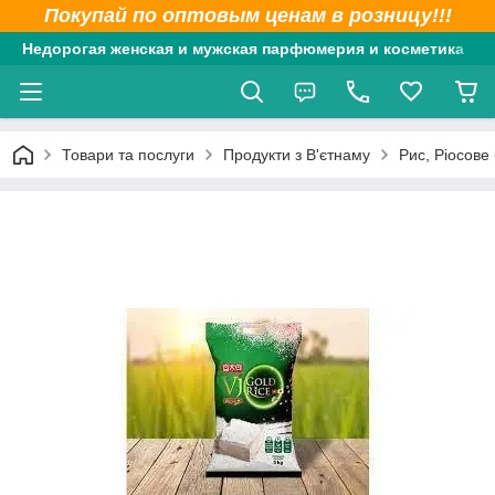
Покупай по оптовым ценам в розницу!!!
Недорогая женская и мужская парфюмерия и косметика
Товари та послуги
Продукти з В'єтнаму
Рис, Ріосове