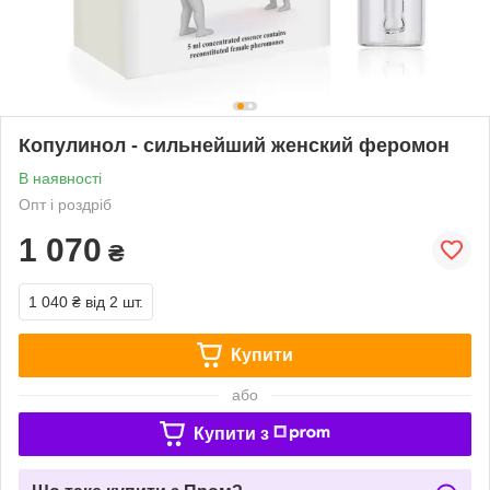
Копулинол - сильнейший женский феромон
В наявності
Опт і роздріб
1 070
₴
1 040 ₴
від 2 шт.
Купити
або
Купити з