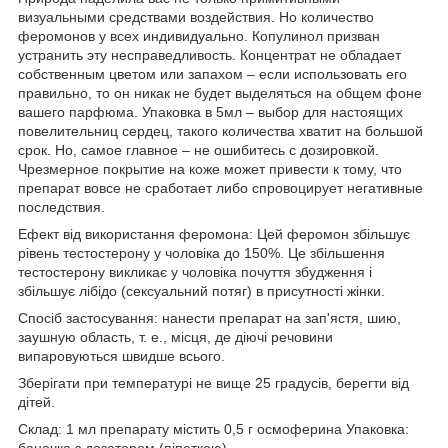
визуальными средствами воздействия. Но количество
феромонов у всех индивидуально. Копулинол призван
устранить эту несправедливость. Концентрат не обладает
собственным цветом или запахом – если использовать его
правильно, то он никак не будет выделяться на общем фоне
вашего парфюма. Упаковка в 5мл – выбор для настоящих
повелительниц сердец, такого количества хватит на большой
срок. Но, самое главное – не ошибитесь с дозировкой.
Чрезмерное покрытие на коже может привести к тому, что
препарат вовсе не сработает либо спровоцирует негативные
последствия.
Ефект від використання феромона: Цей феромон збільшує
рівень тестостерону у чоловіка до 150%. Це збільшення
тестостерону викликає у чоловіка почуття збудження і
збільшує лібідо (сексуальний потяг) в присутності жінки.
Спосіб застосування: нанести препарат на зап'ястя, шию,
заушную область, т. е., місця, де діючі речовини
випаровуються швидше всього.
Зберігати при температурі не вище 25 градусів, берегти від
дітей.
Склад: 1 мл препарату містить 0,5 г осмоферина Упаковка:
баночка з дозатором (піпеткою)