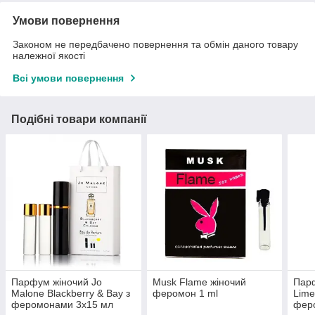
Умови повернення
Законом не передбачено повернення та обмін даного товару
належної якості
Всі умови повернення
Подібні товари компанії
Парфум жіночий Jo
Musk Flame жіночий
Парф
Malone Blackberry & Bay з
феромон 1 ml
Lime
феромонами 3х15 мл
фер