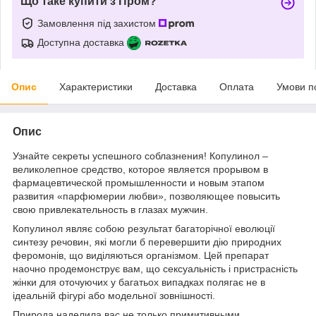
Що таке купити з Пром?
Замовлення під захистом
Доступна доставка
Опис
Характеристики
Доставка
Оплата
Умови п
Опис
Узнайте секреты успешного соблазнения! Копулинол –
великолепное средство, которое является прорывом в
фармацевтической промышленности и новым этапом
развития «парфюмерии любви», позволяющее повысить
свою привлекательность в глазах мужчин.
Копулинол являє собою результат багаторічної еволюції
синтезу речовин, які могли б перевершити дію природних
феромонів, що виділяються організмом. Цей препарат
наочно продемонструє вам, що сексуальність і пристрасність
жінки для оточуючих у багатьох випадках полягає не в
ідеальній фігурі або модельної зовнішності.
Природа наделила вас не только примитивными