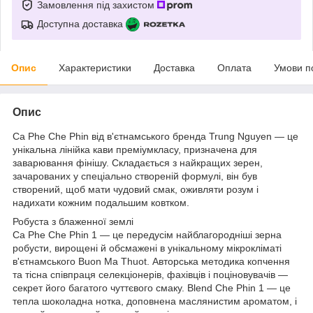
Замовлення під захистом
Доступна доставка
Опис
Характеристики
Доставка
Оплата
Умови п
Опис
Ca Phe Che Phin від в'єтнамського бренда Trung Nguyen — це
унікальна лінійка кави преміумкласу, призначена для
заварювання фінішу. Складається з найкращих зерен,
зачарованих у спеціально створеній формулі, він був
створений, щоб мати чудовий смак, оживляти розум і
надихати кожним подальшим ковтком.
Робуста з блаженної землі
Ca Phe Che Phin 1 — це передусім найблагородніші зерна
робусти, вирощені й обсмажені в унікальному мікрокліматі
в'єтнамського Buon Ma Thuot. Авторська методика копчення
та тісна співпраця селекціонерів, фахівців і поціновувачів —
секрет його багатого чуттєвого смаку. Blend Che Phin 1 — це
тепла шоколадна нотка, доповнена маслянистим ароматом, і