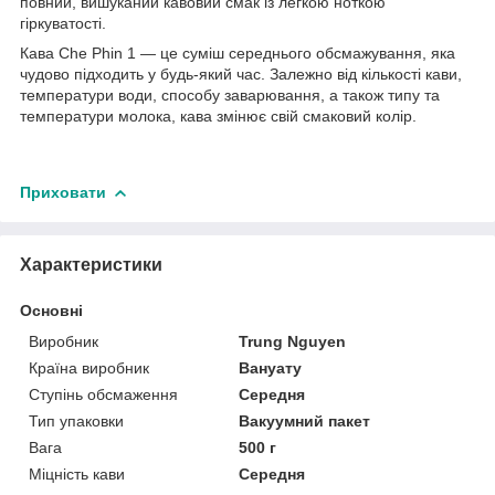
повний, вишуканий кавовий смак із легкою ноткою
гіркуватості.
Кава Che Phin 1 — це суміш середнього обсмажування, яка
чудово підходить у будь-який час. Залежно від кількості кави,
температури води, способу заварювання, а також типу та
температури молока, кава змінює свій смаковий колір.
Приховати
Характеристики
Основні
Виробник
Trung Nguyen
Країна виробник
Вануату
Ступінь обсмаження
Середня
Тип упаковки
Вакуумний пакет
Вага
500 г
Міцність кави
Середня