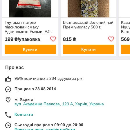
Глутамат натрію
В'єтнамський Зелений чай
Кава
підсилювач смаку
Преміумкласу 500 г.
Nguy
Аджиномото Умами, AJI-
В'єт
NO-MOTO 454г.
199
815
569
₴/упаковка
₴
Купити
Купити
Про нас
95% позитивних з 284 відгуків за рік
Працює з 28.08.2014
м. Харків
вул. Академіка Павлова, 120 А, Харків, Україна
Контакти
Сьогодні працює з 09:00 до 20:00
Показати весь графік роботи