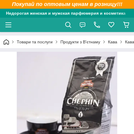
Покупай по оптовым ценам в розницу!!!
Недорогая женская и мужская парфюмерия и косметика
Товари та послуги
Продукти з В'єтнаму
Кава
Кава