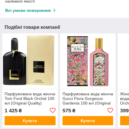
належної якості
Всі умови повернення
Подібні товари компанії
Парфумована вода жіноча
Парфумована вода жіноча
Жін
Tom Ford Black Orchid 100
Gucci Flora Gorgeous
вода
мл (Original Quality)
Gardenia 100 мл (Original
Orch
Quality)
спок
1 425
575
399
₴
₴
шипр
Купити
Купити