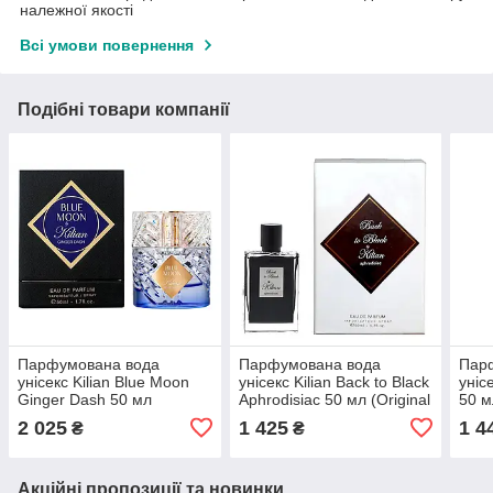
належної якості
Всі умови повернення
Подібні товари компанії
Парфумована вода
Парфумована вода
Пар
унісекс Kilian Blue Moon
унісекс Kilian Back to Black
уніс
Ginger Dash 50 мл
Aphrodisiac 50 мл (Original
50 м
(Original Quality)
Quality)
2 025
1 425
1 4
₴
₴
Акційні пропозиції та новинки