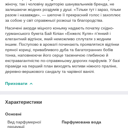
жіночу, так і чоловічу аудиторію шанувальників бренда, не
залишаючи жодних роздумів у душі. «Тільки тут і зараз, тільки
разом і назавжди», — шепоче її прекрасний голос і захоплює
за собою у світ справжньої розкоші та благородства.
Насичені акорди міцного коньяку надають початку східно-
гурманського букета Бай Кіліан «Енжелс Куля» п'янкий і
елегантний відтінок, який неможливо сплутати з жодним
іншим. Поступово в ароматі починають проявлятися відтінки
пряної кориці, привабливого дуба та багатогранних бобів
тонка, наповнюючи його серце таємничою глибиною й
екстравагантністю по-справжньому дорогих парфумів. У базі
піраміди на перший план виходять мотиви ніжного праліне,
деревно-вершкового сандалу та чарівної ванілі.
Приховати
Характеристики
Основні
Вид парфумерної
Парфумована вода
продукції