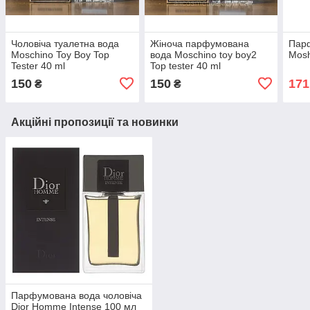
Чоловіча туалетна вода
Жіноча парфумована
Парф
Moschino Toy Boy Top
вода Moschino toy boy2
Mosh
Tester 40 ml
Top tester 40 ml
150
150
171
₴
₴
Акційні пропозиції та новинки
Парфумована вода чоловіча
Dior Homme Intense 100 мл