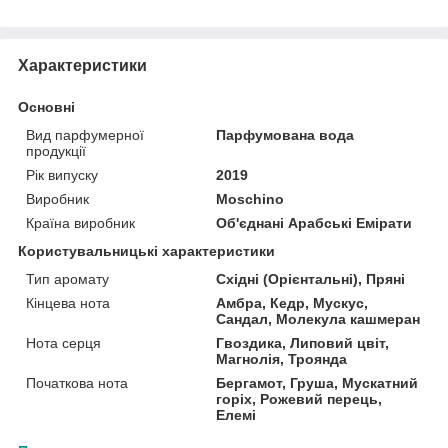
Характеристики
Основні
Вид парфумерної
Парфумована вода
продукції
Рік випуску
2019
Виробник
Moschino
Країна виробник
Об'єднані Арабські Емірати
Користувальницькі характеристики
Тип аромату
Східні (Орієнтальні), Пряні
Кінцева нота
Амбра, Кедр, Мускус,
Сандал, Молекула кашмеран
Нота серця
Гвоздика, Липовий цвіт,
Магнолія, Троянда
Початкова нота
Бергамот, Груша, Мускатний
горіх, Рожевий перець,
Елемі