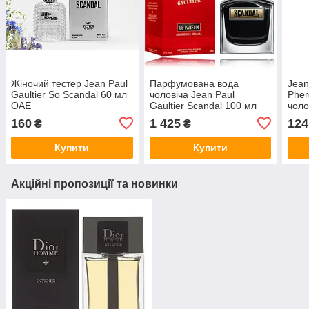
Жіночий тестер Jean Paul
Парфумована вода
Jean
Gaultier So Scandal 60 мл
чоловіча Jean Paul
Phe
ОАЕ
Gaultier Scandal 100 мл
чоло
(Original Quality)
160
1 425
124
₴
₴
Купити
Купити
Акційні пропозиції та новинки