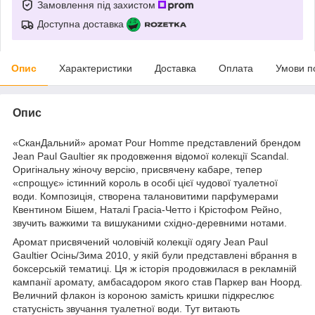
Замовлення під захистом
Доступна доставка
Опис
Характеристики
Доставка
Оплата
Умови п
Опис
«СканДальний» аромат Pour Homme представлений брендом
Jean Paul Gaultier як продовження відомої колекції Scandal.
Оригінальну жіночу версію, присвячену кабаре, тепер
«спрощує» істинний король в особі цієї чудової туалетної
води. Композиція, створена талановитими парфумерами
Квентином Бішем, Наталі Грасіа-Четто і Крістофом Рейно,
звучить важкими та вишуканими східно-деревними нотами.
Аромат присвячений чоловічій колекції одягу Jean Paul
Gaultier Осінь/Зима 2010, у якій були представлені вбрання в
боксерській тематиці. Ця ж історія продовжилася в рекламній
кампанії аромату, амбасадором якого став Паркер ван Ноорд.
Величний флакон із короною замість кришки підкреслює
статусність звучання туалетної води. Тут витають