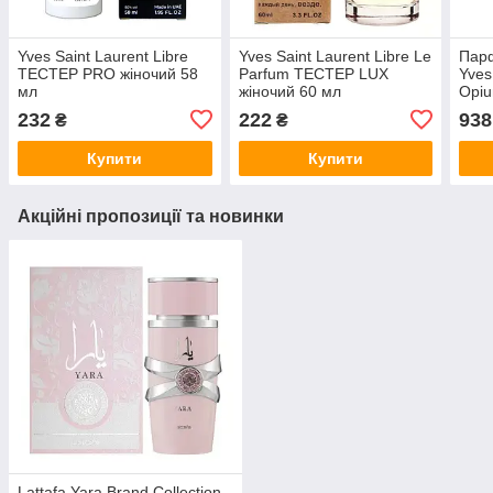
Yves Saint Laurent Libre
Yves Saint Laurent Libre Le
Парф
ТЕСТЕР PRO жіночий 58
Parfum ТЕСТЕР LUX
Yves
мл
жіночий 60 мл
Opiu
90 м
232
222
938
₴
₴
Купити
Купити
Акційні пропозиції та новинки
Lattafa Yara Brand Collection