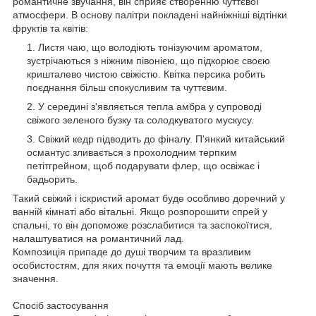
романтичне звучання, він сприяє створенню чуттєвої
атмосфери. В основу палітри покладені найніжніші відтінки
фруктів та квітів:
Листя чаю, що володіють тонізуючим ароматом,
зустрічаються з ніжним півонією, що підкорює своєю
кришталево чистою свіжістю. Квітка персика робить
поєднання більш спокусливим та чуттєвим.
У середині з'являється тепла амбра у супроводі
свіжого зеленого бузку та солодкуватого мускусу.
Свіжий кедр підводить до фіналу. П'янкий китайський
османтус зливається з прохолодним терпким
петітгрейном, щоб подарувати флер, що освіжає і
бадьорить.
Такий свіжий і іскристий аромат буде особливо доречний у
ванній кімнаті або вітальні. Якщо розпорошити спрей у
спальні, то він допоможе розслабитися та заспокоїтися,
налаштуватися на романтичний лад.
Композиція припаде до душі творчим та вразливим
особистостям, для яких почуття та емоції мають велике
значення.
Спосіб застосування