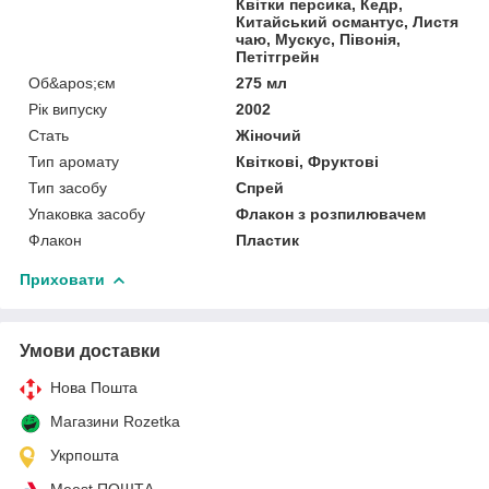
Квітки персика, Кедр,
Китайський османтус, Листя
чаю, Мускус, Півонія,
Петітгрейн
Об&apos;єм
275 мл
Рік випуску
2002
Стать
Жіночий
Тип аромату
Квіткові, Фруктові
Тип засобу
Спрей
Упаковка засобу
Флакон з розпилювачем
Флакон
Пластик
Приховати
Умови доставки
Нова Пошта
Магазини Rozetka
Укрпошта
Meest ПОШТА