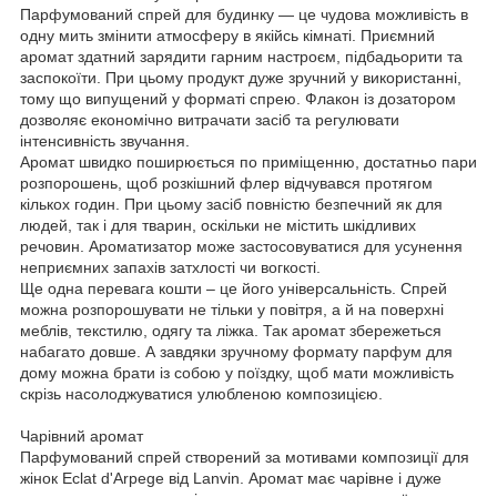
Парфумований спрей для будинку — це чудова можливість в
одну мить змінити атмосферу в якійсь кімнаті. Приємний
аромат здатний зарядити гарним настроєм, підбадьорити та
заспокоїти. При цьому продукт дуже зручний у використанні,
тому що випущений у форматі спрею. Флакон із дозатором
дозволяє економічно витрачати засіб та регулювати
інтенсивність звучання.
Аромат швидко поширюється по приміщенню, достатньо пари
розпорошень, щоб розкішний флер відчувався протягом
кількох годин. При цьому засіб повністю безпечний як для
людей, так і для тварин, оскільки не містить шкідливих
речовин. Ароматизатор може застосовуватися для усунення
неприємних запахів затхлості чи вогкості.
Ще одна перевага кошти – це його універсальність. Спрей
можна розпорошувати не тільки у повітря, а й на поверхні
меблів, текстилю, одягу та ліжка. Так аромат збережеться
набагато довше. А завдяки зручному формату парфум для
дому можна брати із собою у поїздку, щоб мати можливість
скрізь насолоджуватися улюбленою композицією.
Чарівний аромат
Парфумований спрей створений за мотивами композиції для
жінок Eclat d'Arpege від Lanvin. Аромат має чарівне і дуже