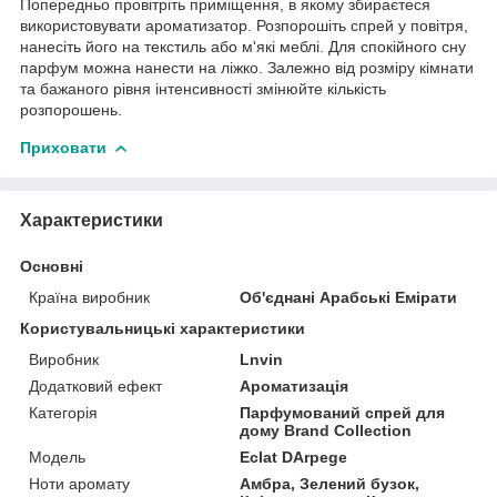
Попередньо провітріть приміщення, в якому збираєтеся
використовувати ароматизатор. Розпорошіть спрей у повітря,
нанесіть його на текстиль або м'які меблі. Для спокійного сну
парфум можна нанести на ліжко. Залежно від розміру кімнати
та бажаного рівня інтенсивності змінюйте кількість
розпорошень.
Приховати
Характеристики
Основні
Країна виробник
Об'єднані Арабські Емірати
Користувальницькі характеристики
Виробник
Lnvin
Додатковий ефект
Ароматизація
Категорія
Парфумований спрей для
дому Brand Collection
Мoдель
Eclat DArpege
Ноти аромату
Амбра, Зелений бузок,