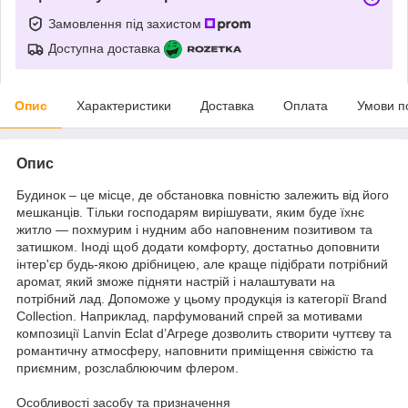
Замовлення під захистом
Доступна доставка
Опис
Характеристики
Доставка
Оплата
Умови п
Опис
Будинок – це місце, де обстановка повністю залежить від його
мешканців. Тільки господарям вирішувати, яким буде їхнє
житло — похмурим і нудним або наповненим позитивом та
затишком. Іноді щоб додати комфорту, достатньо доповнити
інтер'єр будь-якою дрібницею, але краще підібрати потрібний
аромат, який зможе підняти настрій і налаштувати на
потрібний лад. Допоможе у цьому продукція із категорії Brand
Collection. Наприклад, парфумований спрей за мотивами
композиції Lanvin Eclat d’Arpege дозволить створити чуттєву та
романтичну атмосферу, наповнити приміщення свіжістю та
приємним, розслаблюючим флером.
Особливості засобу та призначення