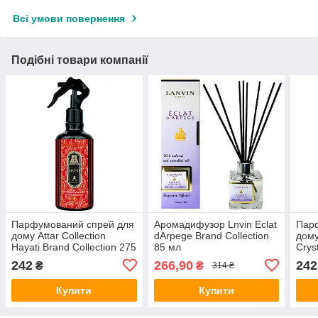
Всі умови повернення
Подібні товари компанії
Парфумований спрей для
Аромадифузор Lnvin Eclat
Пар
дому Attar Collection
dArpege Brand Collection
дому
Hayati Brand Collection 275
85 мл
Crys
мл
275 
242
266,90
242
₴
₴
314 ₴
Купити
Купити