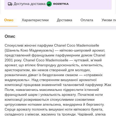
Доступна доставка
Опис
Характеристики
Доставка
Оплата
Умови п
Опис
Спокусливі жіночні парфуми Chanel Coco Mademoiselle
(Шанель Коко Мадемуазель) — квітково-шипровий аромат,
представлений французьким парфумерним домом Chanel
2001 року. Chanel Coco Mademoiselle — чуттєвий, м'який
аромат, що втілює благородну досконалість, елегантність,
аристократизм, він немов створений для молодих,
романтичних дівчат із бездоганним смаком — «справжніх
мадемуазель». Над створенням вишуканої ароматної
композиції працював знаменитий талановитий парфумер Жак
Полж, намагаючись максимально підкреслити істинний
французький шарм і унікальність аромату. Початкові ноти
композиції розкриваються спокусливими соковитими
цитрусовими нотками апельсина, мандарина й бергамоту.
Серце аромату полонять вишукані ноти квіткового букета,
складеного з мімози, жасмину та троянди. Чарівний, злегка