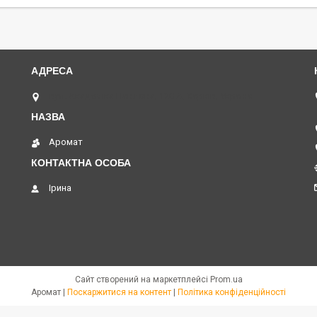
вул. Академіка Павлова, 120 А, Харків, Україна
Аромат
Ірина
Сайт створений на маркетплейсі
Prom.ua
Аромат |
Поскаржитися на контент
|
Політика конфіденційності