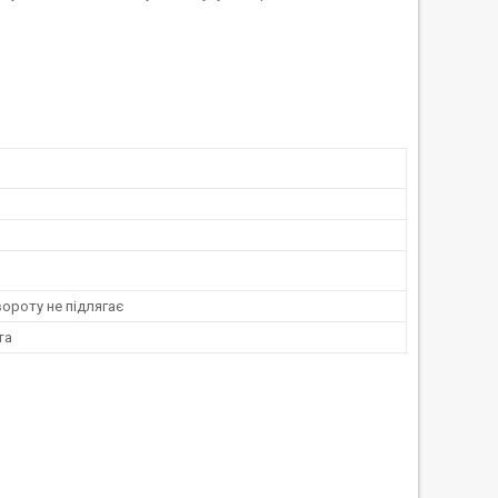
ороту не підлягає
та