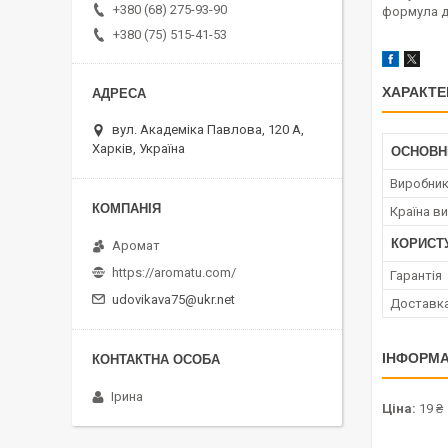
+380 (68) 275-93-90
формула д
+380 (75) 515-41-53
ХАРАКТЕ
вул. Академіка Павлова, 120 А,
Харків, Україна
ОСНОВН
Виробни
Країна в
КОРИСТ
Аромат
https://aromatu.com/
Гарантія
udovikava75@ukr.net
Доставк
ІНФОРМА
Ірина
Ціна:
19 ₴