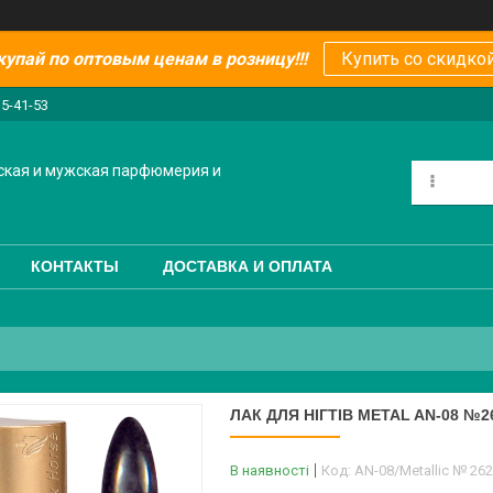
купай по оптовым ценам в розницу!!!
Купить со скидкой
15-41-53
ская и мужская парфюмерия и
КОНТАКТЫ
ДОСТАВКА И ОПЛАТА
ЛАК ДЛЯ НІГТІВ METAL AN-08 №2
В наявності
Код:
AN-08/Metallic № 262