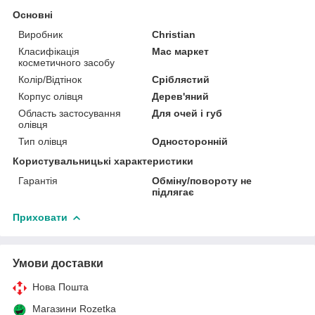
Основні
Виробник
Christian
Класифікація
Мас маркет
косметичного засобу
Колір/Відтінок
Сріблястий
Корпус олівця
Дерев'яний
Область застосування
Для очей і губ
олівця
Тип олівця
Односторонній
Користувальницькі характеристики
Гарантія
Обміну/повороту не
підлягає
Приховати
Умови доставки
Нова Пошта
Магазини Rozetka