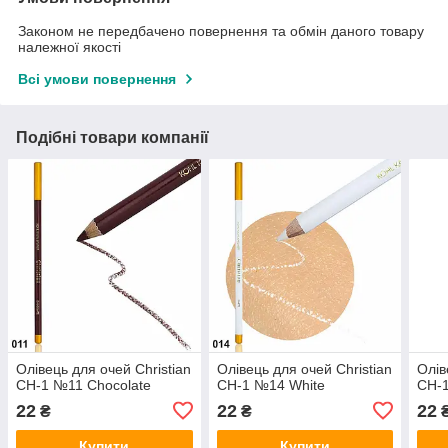
Законом не передбачено повернення та обмін даного товару
належної якості
Всі умови повернення
Подібні товари компанії
Олівець для очей Christian
Олівець для очей Christian
Олів
CH-1 №11 Chocolate
CH-1 №14 White
CH-
22
22
22
₴
₴
Купити
Купити