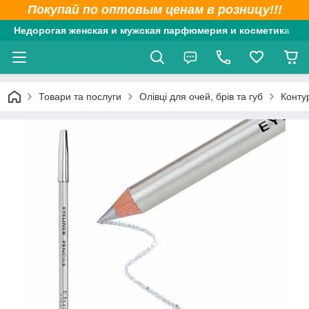
Покупай по оптовым ценам в розницу!!!
Недорогая женская и мужская парфюмерия и косметика
Товари та послуги
Олівці для очей, брів та губ
Конту