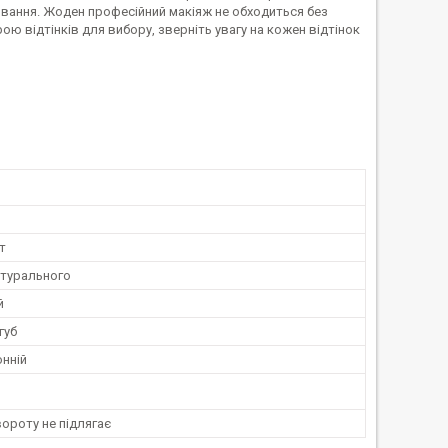
ювання. Жоден професійний макіяж не обходиться без
рою відтінків для вибору, зверніть увагу на кожен відтінок
т
атурального
й
губ
нній
ороту не підлягає