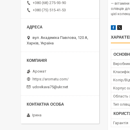
+380 (68) 275-93-90
— вітаміни
олівців дл
+380 (75) 515-41-53
цієї колекці
ХАРАКТЕ
вул. Академіка Павлова, 120 А,
Харків, Україна
ОСНОВН
Виробни
Аромат
Класифік
https://aromatu.com/
Колір/Ві
udovikava75@ukr.net
Корпус о
Область 
Тип олівц
КОРИСТ
Ірина
Гарантія