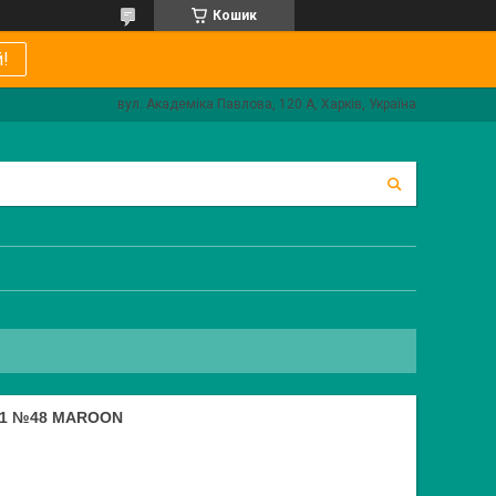
Кошик
!
вул. Академіка Павлова, 120 А, Харків, Україна
H-1 №48 MAROON