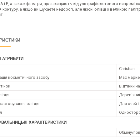
 A і E, а також фільтри, що захищають від ультрафіолетового випромін
я контуру, а якщо ви шукаєте недорогі, але якісні олівці з великою паліт
ї.
РИСТИКИ
І АТРИБУТИ
к
Christian
ація косметичного засобу
Мас марке
дтінок
Відтінки н
лівця
Дерев'яни
застосування олівця
Для очей і 
я
Односторо
УВАЛЬНИЦЬКІ ХАРАКТЕРИСТИКИ
Обміну/пов