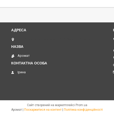
вул. Академіка Павлова, 120 А, Харків, Україна
Аромат
Ірина
Сайт створений на маркетплейсі
Prom.ua
Аромат |
Поскаржитися на контент
|
Політика конфіденційності