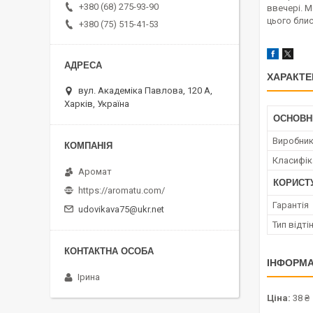
+380 (68) 275-93-90
ввечері. 
цього блис
+380 (75) 515-41-53
ХАРАКТЕ
вул. Академіка Павлова, 120 А,
Харків, Україна
ОСНОВН
Виробни
Класифік
Аромат
КОРИСТ
https://aromatu.com/
Гарантія
udovikava75@ukr.net
Тип відті
ІНФОРМА
Ірина
Ціна:
38 ₴