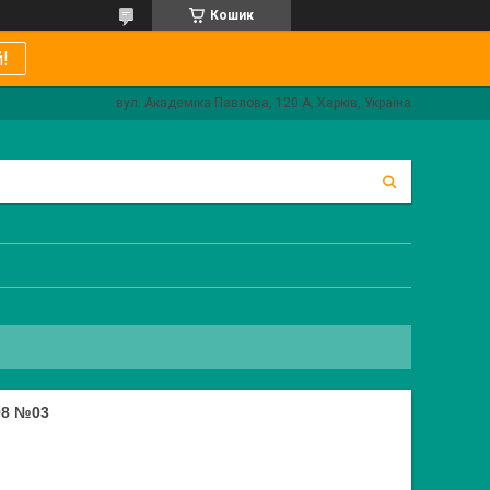
Кошик
!
вул. Академіка Павлова, 120 А, Харків, Україна
98 №03