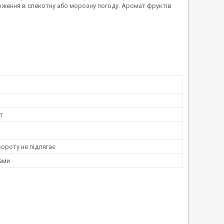
оження в спекотну або морозну погоду. Аромат фруктів
т
ороту не підлягає
ами