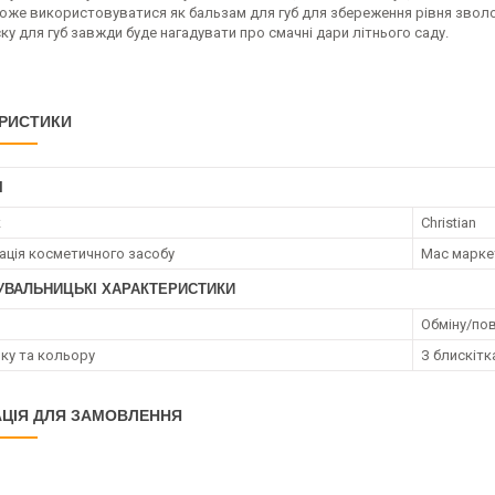
Може використовуватися як бальзам для губ для збереження рівня звол
ку для губ завжди буде нагадувати про смачні дари літнього саду.
РИСТИКИ
І
к
Christian
ація косметичного засобу
Мас марке
УВАЛЬНИЦЬКІ ХАРАКТЕРИСТИКИ
Обміну/пов
нку та кольору
З блискітк
ЦІЯ ДЛЯ ЗАМОВЛЕННЯ