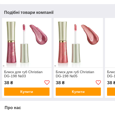
Подібні товари компанії
Блиск для губ Christian
Блиск для губ Christian
Блис
DG-198 №03
DG-198 №05
DG-
38
38
38
₴
₴
Купити
Купити
Про нас