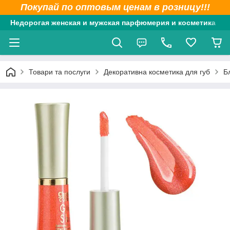
Покупай по оптовым ценам в розницу!!!
Недорогая женская и мужская парфюмерия и косметика
Товари та послуги
Декоративна косметика для губ
Б