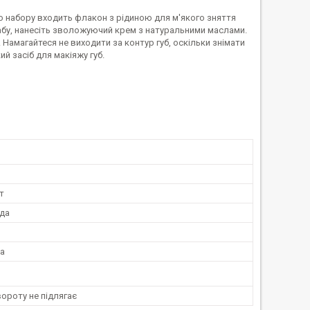
о набору входить флакон з рідиною для м'якого зняття
рабу, нанесіть зволожуючий крем з натуральними маслами.
 Намагайтеся не виходити за контур губ, оскільки знімати
ий засіб для макіяжу губ.
т
ада
ка
ороту не підлягає