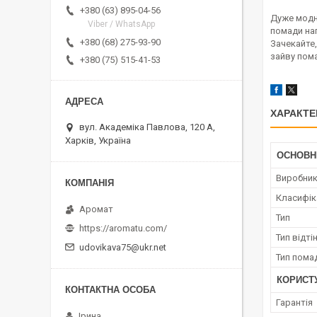
+380 (63) 895-04-56
Дуже модн
Viber / WhatsApp
помади нап
+380 (68) 275-93-90
Зачекайте,
зайву пома
+380 (75) 515-41-53
ХАРАКТЕ
вул. Академіка Павлова, 120 А,
Харків, Україна
ОСНОВН
Виробни
Класифік
Аромат
Тип
https://aromatu.com/
Тип відті
udovikava75@ukr.net
Тип пома
КОРИСТ
Гарантія
Ірина