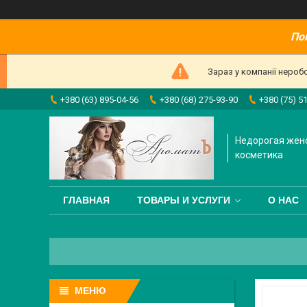
По
Зараз у компанії нероб
+380 (63) 895-04-56
+380 (68) 275-93-90
+380 (75) 5
Недорогая жен
косметика
ГЛАВНАЯ
ТОВАРЫ И УСЛУГИ
О НАС