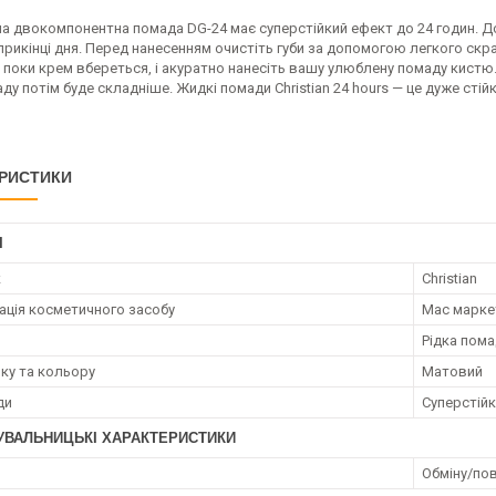
а двокомпонентна помада DG-24 має суперстійкий ефект до 24 годин. Д
рикінці дня. Перед нанесенням очистіть губи за допомогою легкого ск
 поки крем вбереться, і акуратно нанесіть вашу улюблену помаду кистю.
ду потім буде складніше. Жидкі помади Christian 24 hours — це дуже стійк
РИСТИКИ
І
к
Christian
ація косметичного засобу
Мас марке
Рідка пом
нку та кольору
Матовий
ди
Суперстій
УВАЛЬНИЦЬКІ ХАРАКТЕРИСТИКИ
Обміну/пов