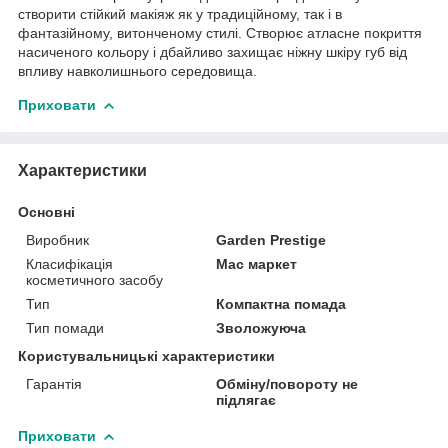
створити стійкий макіяж як у традиційному, так і в
фантазійному, витонченому стилі. Створює атласне покриття
насиченого кольору і дбайливо захищає ніжну шкіру губ від
впливу навколишнього середовища.
Приховати
Характеристики
Основні
Виробник
Garden Prestige
Класифікація
Мас маркет
косметичного засобу
Тип
Компактна помада
Тип помади
Зволожуюча
Користувальницькі характеристики
Гарантія
Обміну/повороту не
підлягає
Приховати