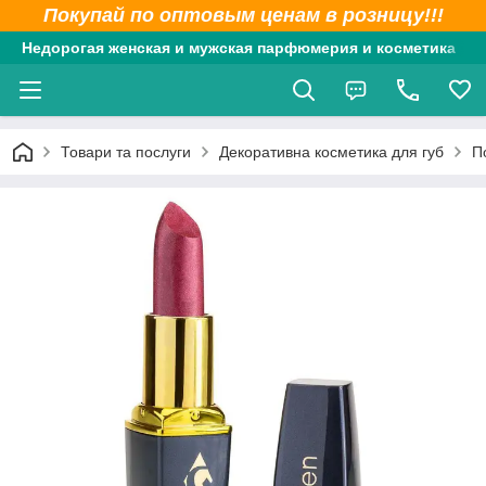
Покупай по оптовым ценам в розницу!!!
Недорогая женская и мужская парфюмерия и косметика
Товари та послуги
Декоративна косметика для губ
П