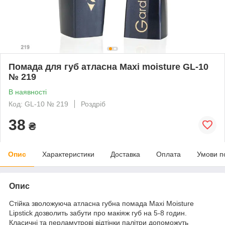
Помада для губ атласна Maxi moisture GL-10
№ 219
В наявності
Код: GL-10 № 219
Роздріб
38
₴
Опис
Характеристики
Доставка
Оплата
Умови п
Опис
Стійка зволожуюча атласна губна помада Maxi Moisture
Lipstick дозволить забути про макіяж губ на 5-8 годин.
Класичні та перламутрові відтінки палітри допоможуть