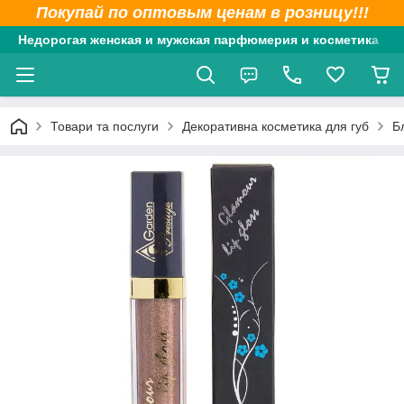
Покупай по оптовым ценам в розницу!!!
Недорогая женская и мужская парфюмерия и косметика
Товари та послуги
Декоративна косметика для губ
Б