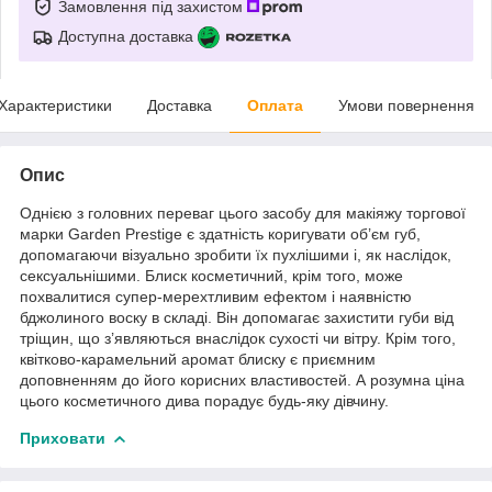
Замовлення під захистом
Доступна доставка
Характеристики
Доставка
Оплата
Умови повернення
Опис
Однією з головних переваг цього засобу для макіяжу торгової
марки Garden Prestige є здатність коригувати об’єм губ,
допомагаючи візуально зробити їх пухлішими і, як наслідок,
сексуальнішими. Блиск косметичний, крім того, може
похвалитися супер-мерехтливим ефектом і наявністю
бджолиного воску в складі. Він допомагає захистити губи від
тріщин, що з’являються внаслідок сухості чи вітру. Крім того,
квітково-карамельний аромат блиску є приємним
доповненням до його корисних властивостей. А розумна ціна
цього косметичного дива порадує будь-яку дівчину.
Приховати