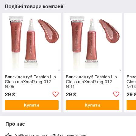
Подібні товари компанії
Блиск для губ Fashion Lip
Блиск для губ Fashion Lip
Блис
Gloss maXmaR mg-012
Gloss maXmaR mg-012
Glo
№05
№11
№1
29
29
29
₴
₴
Купити
Купити
Про нас
95% позитивних з 288 відгуків за рік