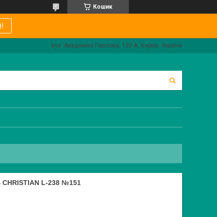
Кошик
!
вул. Академіка Павлова, 120 А, Харків, Україна
HRISTIAN L-238 №151