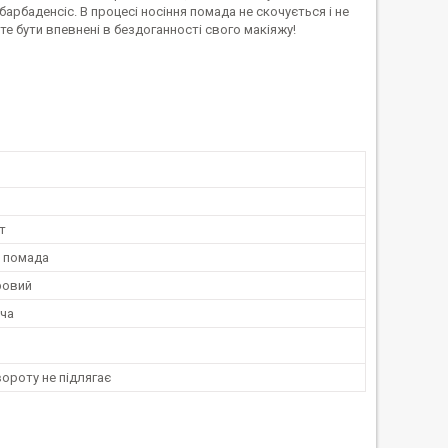
 барбаденсіс. В процесі носіння помада не скочується і не
е бути впевнені в бездоганності свого макіяжу!
т
 помада
ровий
ча
ороту не підлягає