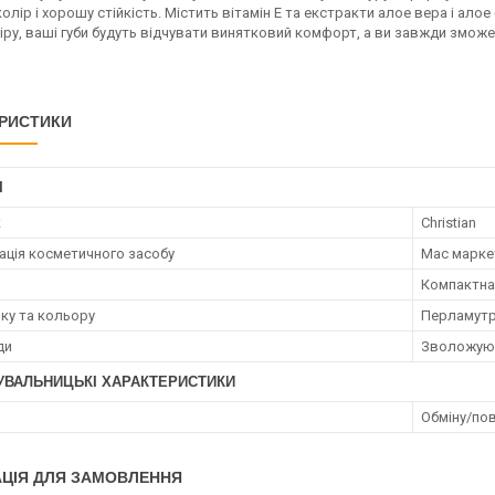
олір і хорошу стійкість. Містить вітамін Е та екстракти алое вера і алое
ру, ваші губи будуть відчувати винятковий комфорт, а ви завжди зможет
РИСТИКИ
І
к
Christian
ація косметичного засобу
Мас марке
Компактна
нку та кольору
Перламут
ди
Зволожую
УВАЛЬНИЦЬКІ ХАРАКТЕРИСТИКИ
Обміну/пов
ЦІЯ ДЛЯ ЗАМОВЛЕННЯ