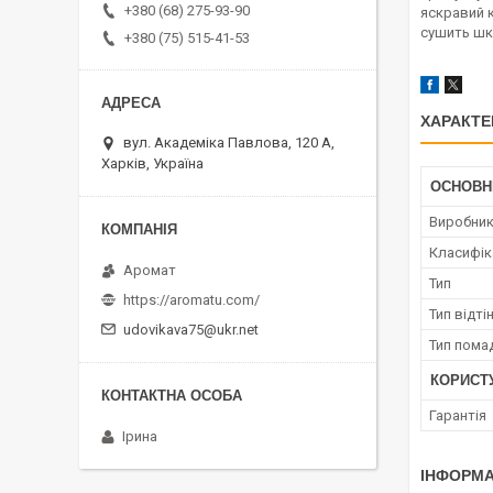
+380 (68) 275-93-90
яскравий к
сушить шкі
+380 (75) 515-41-53
ХАРАКТЕ
вул. Академіка Павлова, 120 А,
Харків, Україна
ОСНОВН
Виробни
Класифік
Аромат
Тип
https://aromatu.com/
Тип відті
udovikava75@ukr.net
Тип пома
КОРИСТ
Гарантія
Ірина
ІНФОРМА