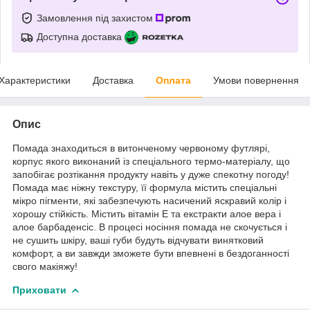
Замовлення під захистом
Доступна доставка
Характеристики
Доставка
Оплата
Умови повернення
Опис
Помада знаходиться в витонченому червоному футлярі,
корпус якого виконаний із спеціального термо-матеріалу, що
запобігає розтікання продукту навіть у дуже спекотну погоду!
Помада має ніжну текстуру, її формула містить спеціальні
мікро пігменти, які забезпечують насичений яскравий колір і
хорошу стійкість. Містить вітамін Е та екстракти алое вера і
алое барбаденсіс. В процесі носіння помада не скочується і
не сушить шкіру, ваші губи будуть відчувати винятковий
комфорт, а ви завжди зможете бути впевнені в бездоганності
свого макіяжу!
Приховати