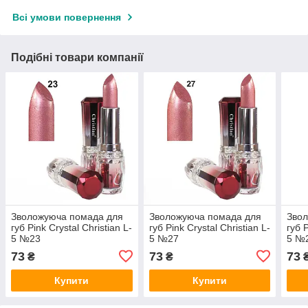
Всі умови повернення
Подібні товари компанії
Зволожуюча помада для
Зволожуюча помада для
Зво
губ Pink Crystal Christian L-
губ Pink Crystal Christian L-
губ P
5 №23
5 №27
5 №
73
73
73
₴
₴
Купити
Купити