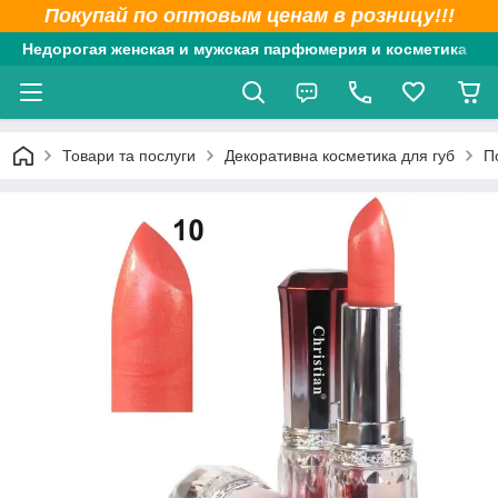
Покупай по оптовым ценам в розницу!!!
Недорогая женская и мужская парфюмерия и косметика
Товари та послуги
Декоративна косметика для губ
П