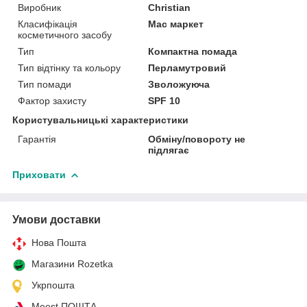
Виробник
Christian
Класифікація
Мас маркет
косметичного засобу
Тип
Компактна помада
Тип відтінку та кольору
Перламутровий
Тип помади
Зволожуюча
Фактор захисту
SPF 10
Користувальницькі характеристики
Гарантія
Обміну/повороту не
підлягає
Приховати
Умови доставки
Нова Пошта
Магазини Rozetka
Укрпошта
Meest ПОШТА