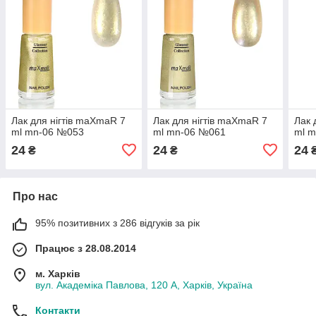
Лак для нігтів maXmaR 7
Лак для нігтів maXmaR 7
Лак 
ml mn-06 №053
ml mn-06 №061
ml 
24
24
24
₴
₴
Про нас
95% позитивних з 286 відгуків за рік
Працює з 28.08.2014
м. Харків
вул. Академіка Павлова, 120 А, Харків, Україна
Контакти