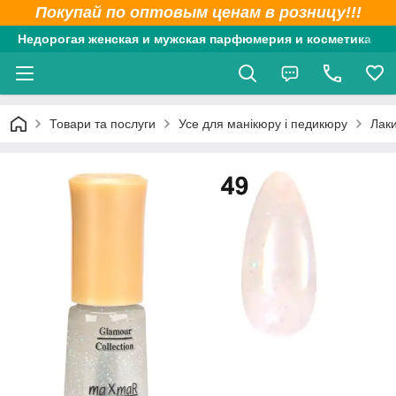
Покупай по оптовым ценам в розницу!!!
Недорогая женская и мужская парфюмерия и косметика
Товари та послуги
Усе для манікюру і педикюру
Лак