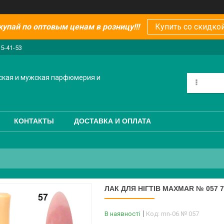
купай по оптовым ценам в розницу!!!
Купить со скидкой
15-41-53
ская и мужская парфюмерия и
КОНТАКТЫ
ДОСТАВКА И ОПЛАТА
ЛАК ДЛЯ НІГТІВ MAXMAR № 057 7
В наявності
Код:
mn-06 № 057