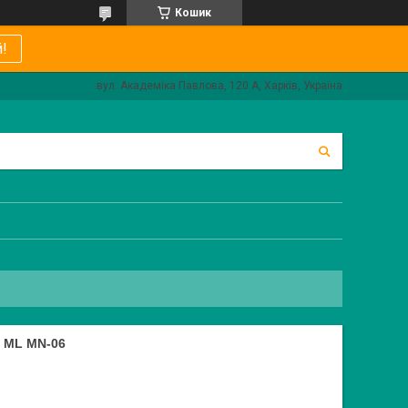
Кошик
!
вул. Академіка Павлова, 120 А, Харків, Україна
 ML MN-06