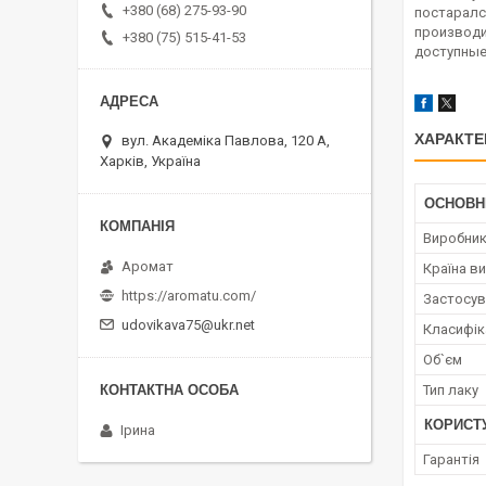
+380 (68) 275-93-90
постаралс
производи
+380 (75) 515-41-53
доступные
ХАРАКТЕ
вул. Академіка Павлова, 120 А,
Харків, Україна
ОСНОВН
Виробни
Аромат
Країна в
https://aromatu.com/
Застосув
udovikava75@ukr.net
Класифік
Об`єм
Тип лаку
КОРИСТ
Ірина
Гарантія