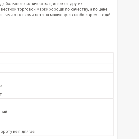
ди большого количества цветов от других
вестной торговой марки хороши по качеству, а по цене
азными оттенками лета на маникюре в любое время года!
е
т
вний
ороту не підлягає