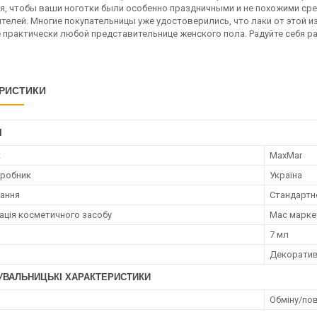
я, чтобы ваши ноготки были особенно праздничными и не похожими сре
телей. Многие покупательницы уже удостоверились, что лаки от этой из
 практически любой представительнице женского пола. Радуйте себя р
РИСТИКИ
І
к
MaxMar
иробник
Україна
ання
Стандартн
ація косметичного засобу
Мас марке
7 мл
Декорати
УВАЛЬНИЦЬКІ ХАРАКТЕРИСТИКИ
Обміну/пов