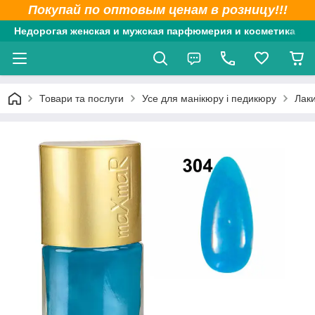
Покупай по оптовым ценам в розницу!!!
Недорогая женская и мужская парфюмерия и косметика
Товари та послуги
Усе для манікюру і педикюру
Лак