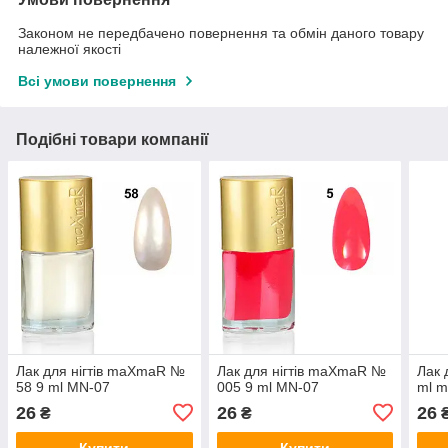
Законом не передбачено повернення та обмін даного товару
належної якості
Всі умови повернення
Подібні товари компанії
Лак для нігтів maXmaR №
Лак для нігтів maXmaR №
Лак 
58 9 ml MN-07
005 9 ml MN-07
ml 
26
26
26
₴
₴
Купити
Купити