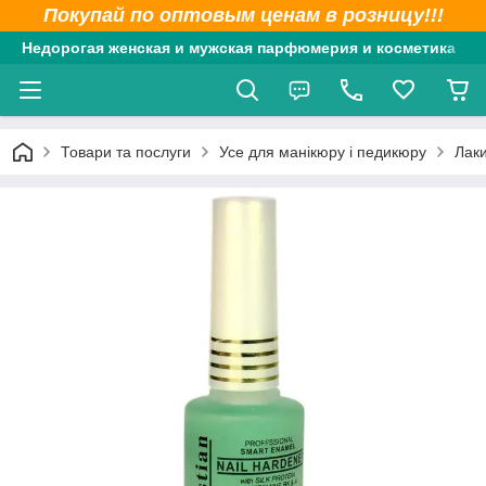
Покупай по оптовым ценам в розницу!!!
Недорогая женская и мужская парфюмерия и косметика
Товари та послуги
Усе для манікюру і педикюру
Лаки