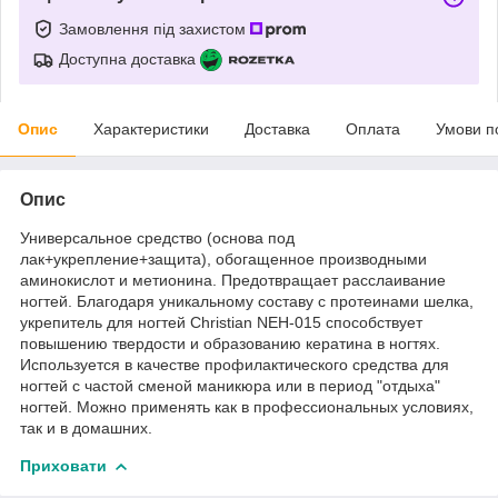
Замовлення під захистом
Доступна доставка
Опис
Характеристики
Доставка
Оплата
Умови п
Опис
Универсальное средство (основа под
лак+укрепление+защита), обогащенное производными
аминокислот и метионина. Предотвращает расслаивание
ногтей. Благодаря уникальному составу с протеинами шелка,
укрепитель для ногтей Christian NEH-015 способствует
повышению твердости и образованию кератина в ногтях.
Используется в качестве профилактического средства для
ногтей с частой сменой маникюра или в период "отдыха"
ногтей. Можно применять как в профессиональных условиях,
так и в домашних.
Приховати