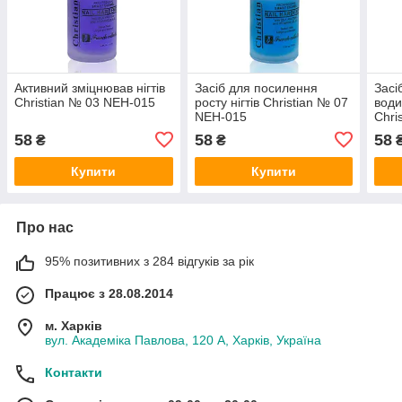
Активний зміцнював нігтів
Засіб для посилення
Засі
Christian № 03 NEH-015
росту нігтів Christian № 07
води
NEH-015
Chri
58
58
58
₴
₴
Купити
Купити
Про нас
95% позитивних з 284 відгуків за рік
Працює з 28.08.2014
м. Харків
вул. Академіка Павлова, 120 А, Харків, Україна
Контакти