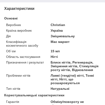
Характеристики
Основні
Виробник
Christian
Країна виробник
Україна
Дія
Зміцнювальну
Класифікація
Мас маркет
косметичного засобу
Об`єм
15 мл
Область застосування
Нігті
Призначення і результат
Блиск нігтів, Регенерація,
Зміцнення нігтів, Стимуляція
росту нігтів, Відновлення
Проблеми нігтів
Ламкі (тендітні) нігті, Тонкі
нігті, Нігті, що
розшаровуються
Тип нігтів
Натуральні
Користувальницькі характеристики
Гарантія
Обміну/повороту не