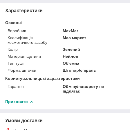
Характеристики
Основні
Виробник
MaxMar
Класифікація
Мас маркет
косметичного засобу
Колір
Зелений
Матеріал щетини
Нейлон
Тип туші
Об'ємна
Форма щіточки
Штопор/спіраль
Користувальницькі характеристики
Гарантія
Обміну/повороту не
підлягає
Приховати
Умови доставки