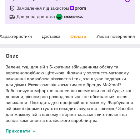
Замовлення під захистом
Доступна доставка
Характеристики
Доставка
Оплата
Умови повернення
Опис
Зелена туш для вій з 5-кратним збільшенням обсягу та
веретеноподібною щіточкою. Флакон у золотисто-матовому
виконанні приваблює візажистів і тих, хто шукає подарунки
для дівчат. Ексклюзив від косметичного бренду MaXmaR.
Забезпечує комфортне нанесення косметики на вії будь-якої
довжини, рівномірно розподіляється і не обсипається після
висихання. Підходить для професійного макіяжу. Фарбування
вій різної форми і густоти виходить акуратно і швидко! Засоби
для макіяжу вій в нашому інтернет-магазині виготовлені на
основі компонентів італійського виробництва.
Приховати