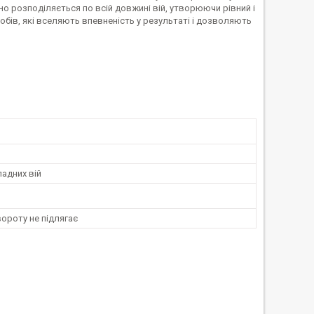
рно розподіляється по всій довжині вій, утворюючи рівний і
собів, які вселяють впевненість у результаті і дозволяють
адних вій
ороту не підлягає