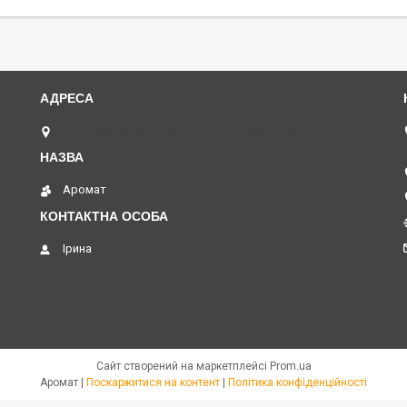
вул. Академіка Павлова, 120 А, Харків, Україна
Аромат
Ірина
Сайт створений на маркетплейсі
Prom.ua
Аромат |
Поскаржитися на контент
|
Політика конфіденційності