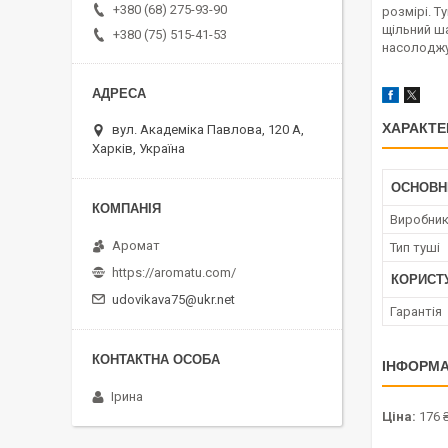
+380 (68) 275-93-90
розмірі. Т
щільний ша
+380 (75) 515-41-53
насолоджу
ХАРАКТЕ
вул. Академіка Павлова, 120 А,
Харків, Україна
ОСНОВН
Виробни
Аромат
Тип туші
https://aromatu.com/
КОРИСТ
udovikava75@ukr.net
Гарантія
ІНФОРМА
Ірина
Ціна:
176 