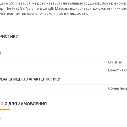
уш не обсипається, не розтікається і не залишає грудочок. Вона рівномі
р. The First Girl Volume & Length Mascara відноситься до косметичних за
ватися тим, як ефектно і захопливо виглядають очі.
РИСТИКИ
І
к
Christian
Ефект накл
УВАЛЬНИЦЬКІ ХАРАКТЕРИСТИКИ
Обміну/пов
ЦІЯ ДЛЯ ЗАМОВЛЕННЯ
₴